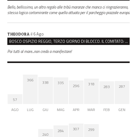
Bello, bellissimo, un altro regalo alle tribù maranze che manco ci ringrazieranno,
stessa logica cortomirante come quella attuata per il parcheggio piazzale europa
il 6 Ago
THEODORA
BOSCO OSPIZIO REGGIO, TERZO GIORNO DI BLOCCO. IL COMITATO: “PRESIDIO FINO A VENERDÌ”
Poi tutti al mare...non credo a manifestare!
366
338
335
318
296
287
283
57
AGO
LUG
GIU
MAG
APR
MAR
FEB
GEN
307
299
284
240