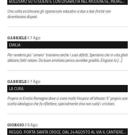
BULLISMO SU STUDENTE CON DISABILITÀ NEL MODENESE, INDAGATI DUE RAGAZZI DI 16 ANNI
Una volta esistevano gli sganassoni educativi a due a due finché non
diventavano dispari.
il 7 Ago
GABRIELE
EMILIA
Per renderlo più "umano" troviamo anche i suoi difetti. Speriamo che in vita glieli
abbiano fatti notare. Da buon emiliano penso avrebbe gradito. Elogiare la […]
il 7 Ago
GABRIELE
LA CURA
Proprio in Emilia Romagna dove ci sono molti Hospice all’altezza ! E’ proprio una
scelta ideologica che fa riflettere, specialmente (ma non solo) i cristiani.
il 6 Ago
GIORGIO
REGGIO. PORTA SANTA CROCE, DAL 24 AGOSTO AL VIA IL CANTIERE PER IL NUOVO COLLETTORE FOGNARIO