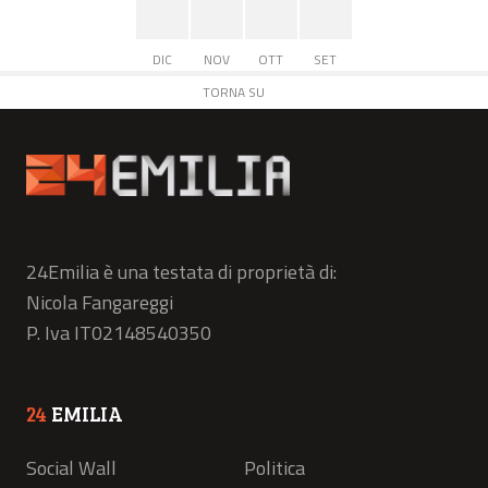
DIC
NOV
OTT
SET
TORNA SU
24Emilia è una testata di proprietà di:
Nicola Fangareggi
P. Iva IT02148540350
24
EMILIA
Social Wall
Politica