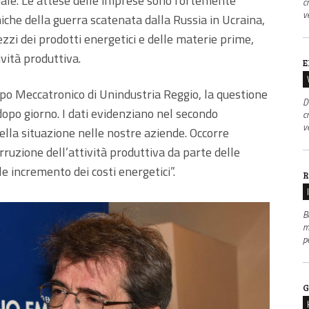
ale. Le attese delle imprese sono fortemente
c
v
he della guerra scatenata dalla Russia in Ucraina,
ezzi dei prodotti energetici e delle materie prime,
vità produttiva.
E
po Meccatronico di Unindustria Reggio, la questione
D
dopo giorno. I dati evidenziano nel secondo
c
v
lla situazione nelle nostre aziende. Occorre
erruzione dell’attività produttiva da parte delle
 incremento dei costi energetici”.
R
B
m
p
G