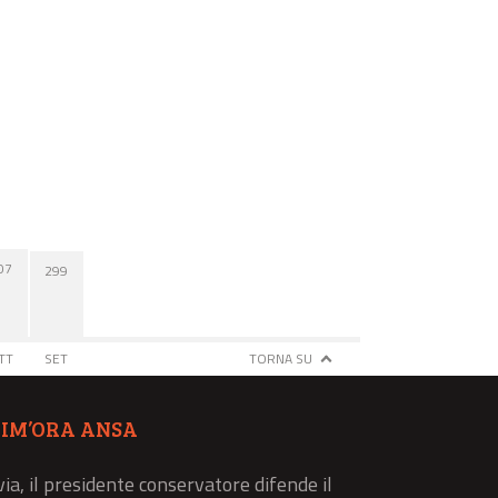
07
299
TT
SET
TORNA SU
TIM’ORA ANSA
via, il presidente conservatore difende il