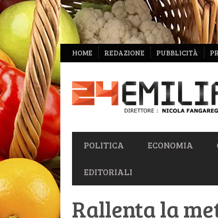
NAVIGAZIONE
HOME
REDAZIONE
PUBBLICITÀ
P
SECONDARIA
NAVIGAZIONE
POLITICA
ECONOMIA
PRIMARIA
EDITORIALI
Rallenta la m