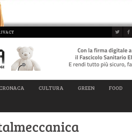
RIVACY
CRONACA
CULTURA
GREEN
FOOD
etalmeccanica