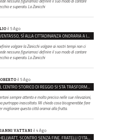
rede nessuno figuriamoci definire il suo modo di cantare
ecchio e superato. La Zanicchi
il 5 Ago
LIO
VENTASSO, SÌ ALLA CITTADINANZA ONORARIA A IVA ZANICCHI. MA BARGIACCHI: “È DI PESSIMO GUSTO”
efinire volgare la Zanicchi volgare ai nostri tempi non ci
rede nessuno figuriamoci definire il suo modo di cantare
ecchio e superato. La Zanicchi
il 5 Ago
OBERTO
IL CENTRO STORICO DI REGGIO SI STA TRASFORMANDO, E NON IN MEGLIO
ertoni sempre attento e molto preciso nelle sue rilevazioni,
a purtroppo inascoltato. Mi chiedo cosa bisognerebbe fare
er migliorare questa città oramai alla frutta.
il 4 Ago
IANNI VATTANI
HELLWATT, SCONTRO SENZA FINE. FRATELLI D’ITALIA: “MILANI PORTA DOCUMENTI, DE FRANCO INSULTI”