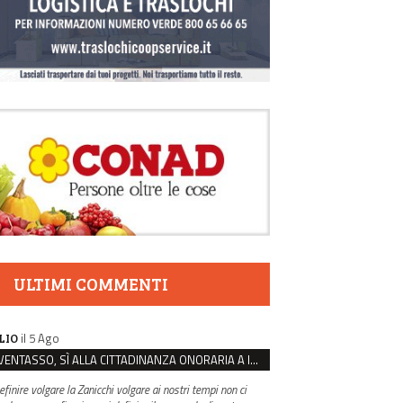
ULTIMI COMMENTI
il 5 Ago
LIO
VENTASSO, SÌ ALLA CITTADINANZA ONORARIA A IVA ZANICCHI. MA BARGIACCHI: “È DI PESSIMO GUSTO”
efinire volgare la Zanicchi volgare ai nostri tempi non ci