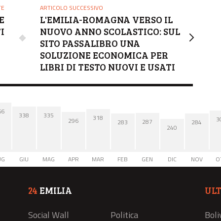
TE
ARTICOLO SUCCESSIVO
E
L'EMILIA-ROMAGNA VERSO IL
I
NUOVO ANNO SCOLASTICO: SUL
SITO PASSALIBRO UNA
SOLUZIONE ECONOMICA PER
LIBRI DI TESTO NUOVI E USATI
66
338
335
318
3
296
287
284
283
240
UG
GIU
MAG
APR
MAR
FEB
GEN
DIC
NOV
O
24
EMILIA
UL
Social Wall
Politica
Boli