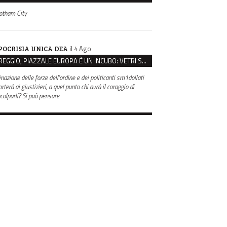
otham City
il 4 Ago
POCRISIA UNICA DEA
REGGIO, PIAZZALE EUROPA È UN INCUBO: VETRI SPACCATI E FURTI SULLE AUTO IN SOSTA
inazione delle forze dell'ordine e dei politicanti sm1dollati
rterà ai giustizieri, a quel punto chi avrà il coraggio di
ncolparli? Si può pensare