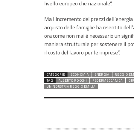
livello europeo che nazionale”.
Ma l’incremento dei prezzi dell’energia 
acquisto delle famiglie ha risentito dell
ora come non mai è necessario un signific
maniera strutturale per sostenere il pot
il costo del lavoro per le imprese”.
CATEGORIE
ECONOMIA
ENERGIA
REGGIO EM
TAG
ALBERTO ROCCHI
FEDERMECCANICA
GR
UNINDUSTRIA REGGIO EMILIA