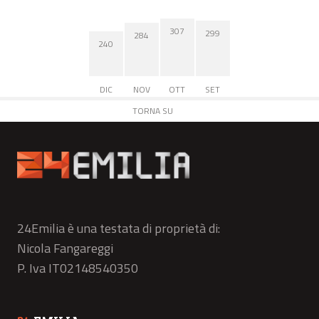
307
299
284
240
DIC
NOV
OTT
SET
TORNA SU
24Emilia è una testata di proprietà di:
Nicola Fangareggi
P. Iva IT02148540350