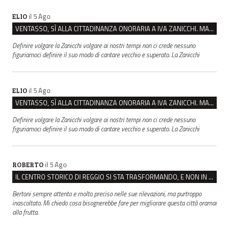
il 5 Ago
ELIO
VENTASSO, SÌ ALLA CITTADINANZA ONORARIA A IVA ZANICCHI. MA BARGIACCHI: “È DI PESSIMO GUSTO”
Definire volgare la Zanicchi volgare ai nostri tempi non ci crede nessuno
figuriamoci definire il suo modo di cantare vecchio e superato. La Zanicchi
il 5 Ago
ELIO
VENTASSO, SÌ ALLA CITTADINANZA ONORARIA A IVA ZANICCHI. MA BARGIACCHI: “È DI PESSIMO GUSTO”
Definire volgare la Zanicchi volgare ai nostri tempi non ci crede nessuno
figuriamoci definire il suo modo di cantare vecchio e superato. La Zanicchi
il 5 Ago
ROBERTO
IL CENTRO STORICO DI REGGIO SI STA TRASFORMANDO, E NON IN MEGLIO
Bertoni sempre attento e molto preciso nelle sue rilevazioni, ma purtroppo
inascoltato. Mi chiedo cosa bisognerebbe fare per migliorare questa città oramai
alla frutta.