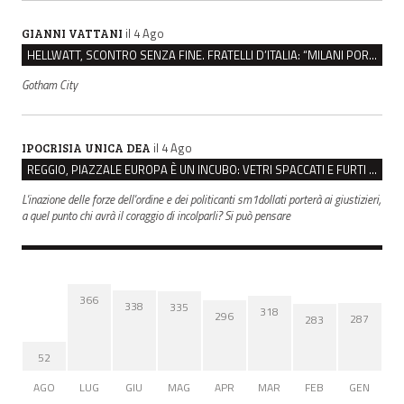
il 4 Ago
GIANNI VATTANI
HELLWATT, SCONTRO SENZA FINE. FRATELLI D’ITALIA: “MILANI PORTA DOCUMENTI, DE FRANCO INSULTI”
Gotham City
il 4 Ago
IPOCRISIA UNICA DEA
REGGIO, PIAZZALE EUROPA È UN INCUBO: VETRI SPACCATI E FURTI SULLE AUTO IN SOSTA
L'inazione delle forze dell'ordine e dei politicanti sm1dollati porterà ai giustizieri,
a quel punto chi avrà il coraggio di incolparli? Si può pensare
366
338
335
318
296
287
283
52
AGO
LUG
GIU
MAG
APR
MAR
FEB
GEN