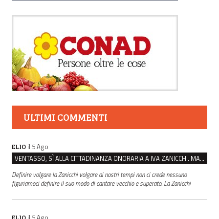
ULTIMI COMMENTI
il 5 Ago
ELIO
VENTASSO, SÌ ALLA CITTADINANZA ONORARIA A IVA ZANICCHI. MA BARGIACCHI: “È DI PESSIMO GUSTO”
Definire volgare la Zanicchi volgare ai nostri tempi non ci crede nessuno
figuriamoci definire il suo modo di cantare vecchio e superato. La Zanicchi
il 5 Ago
ELIO