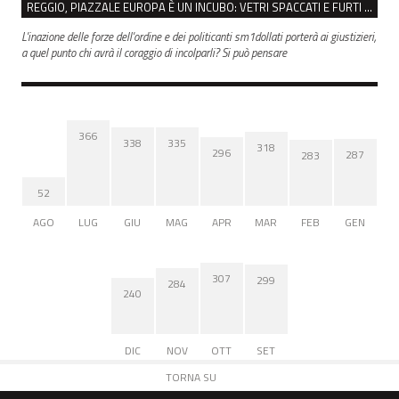
REGGIO, PIAZZALE EUROPA È UN INCUBO: VETRI SPACCATI E FURTI SULLE AUTO IN SOSTA
L'inazione delle forze dell'ordine e dei politicanti sm1dollati porterà ai giustizieri,
a quel punto chi avrà il coraggio di incolparli? Si può pensare
366
338
335
318
296
287
283
52
AGO
LUG
GIU
MAG
APR
MAR
FEB
GEN
307
299
284
240
DIC
NOV
OTT
SET
TORNA SU