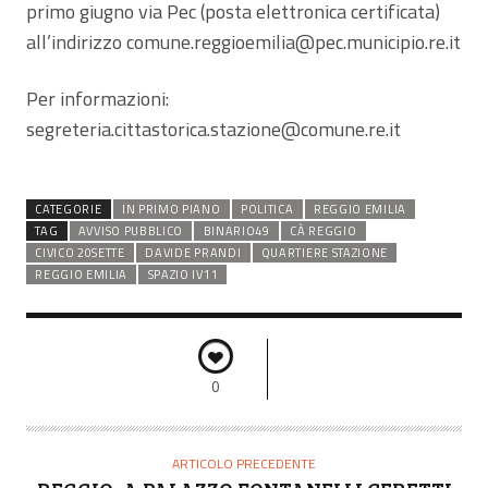
primo giugno via Pec (posta elettronica certificata)
all’indirizzo comune.reggioemilia@pec.municipio.re.it
Per informazioni:
segreteria.cittastorica.stazione@comune.re.it
CATEGORIE
IN PRIMO PIANO
POLITICA
REGGIO EMILIA
TAG
AVVISO PUBBLICO
BINARIO49
CÀ REGGIO
CIVICO 20SETTE
DAVIDE PRANDI
QUARTIERE STAZIONE
REGGIO EMILIA
SPAZIO IV11
0
ARTICOLO PRECEDENTE