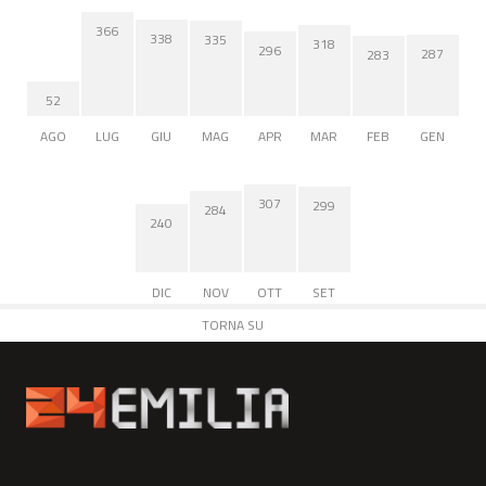
366
338
335
318
296
287
283
52
AGO
LUG
GIU
MAG
APR
MAR
FEB
GEN
307
299
284
240
DIC
NOV
OTT
SET
TORNA SU