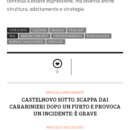
continua a essere espressione, ma diventa anche
struttura, adattamento e strategia.
CATEGORIE
CULTURA
MUSICA
PODCAST
TAG
AMORE TONIGHT
CRISTIAN MARCHI
ELISA ALLORO
NIENTE CHIACCHIERE
PODCAST
0
ARTICOLO PRECEDENTE
CASTELNOVO SOTTO. SCAPPA DAI
CARABINIERI DOPO UN FURTO E PROVOCA
UN INCIDENTE: È GRAVE
ARTICOLO SUCCESSIVO