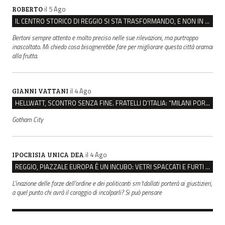
il 5 Ago
ROBERTO
IL CENTRO STORICO DI REGGIO SI STA TRASFORMANDO, E NON IN MEGLIO
Bertoni sempre attento e molto preciso nelle sue rilevazioni, ma purtroppo
inascoltato. Mi chiedo cosa bisognerebbe fare per migliorare questa città oramai
alla frutta.
il 4 Ago
GIANNI VATTANI
HELLWATT, SCONTRO SENZA FINE. FRATELLI D’ITALIA: “MILANI PORTA DOCUMENTI, DE FRANCO INSULTI”
Gotham City
il 4 Ago
IPOCRISIA UNICA DEA
REGGIO, PIAZZALE EUROPA È UN INCUBO: VETRI SPACCATI E FURTI SULLE AUTO IN SOSTA
L'inazione delle forze dell'ordine e dei politicanti sm1dollati porterà ai giustizieri,
a quel punto chi avrà il coraggio di incolparli? Si può pensare