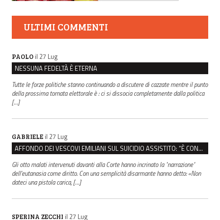
ULTIMI COMMENTI
il 27 Lug
PAOLO
NESSUNA FEDELTÀ È ETERNA
Tutte le forze politiche stanno continuando a discutere di cazzate mentre il punto
della prossima tornata elettorale è : ci si dissocia completamente dalla politica
[…]
il 27 Lug
GABRIELE
AFFONDO DEI VESCOVI EMILIANI SUL SUICIDIO ASSISTITO: “È CONTRO IL VALORE DELLA PERSONA”
Gli otto malati intervenuti davanti alla Corte hanno incrinato la "narrazione"
dell'eutanasia come diritto. Con una semplicità disarmante hanno detto: «Non
dateci una pistola carica, […]
il 27 Lug
SPERINA ZECCHI