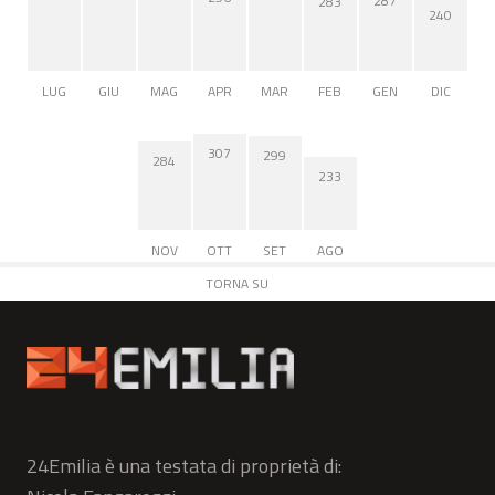
287
283
240
LUG
GIU
MAG
APR
MAR
FEB
GEN
DIC
307
299
284
233
NOV
OTT
SET
AGO
TORNA SU
24Emilia è una testata di proprietà di: