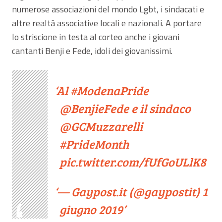
numerose associazioni del mondo Lgbt, i sindacati e
altre realtà associative locali e nazionali. A portare
lo striscione in testa al corteo anche i giovani
cantanti Benji e Fede, idoli dei giovanissimi.
Al
#ModenaPride
@BenjieFede
e il sindaco
@GCMuzzarelli
#PrideMonth
pic.twitter.com/fUfGoULlK8
— Gaypost.it (@gaypostit)
1
giugno 2019