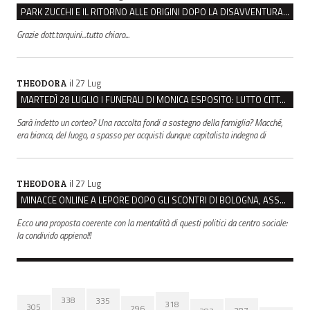
PARK ZUCCHI E IL RITORNO ALLE ORIGINI DOPO LA DISAVVENTURA CON REGGIO EMILIA PARCHEGGI
Grazie dott.tarquini...tutto chiaro...
il 27 Lug
THEODORA
MARTEDÌ 28 LUGLIO I FUNERALI DI MONICA ESPOSITO: LUTTO CITTADINO A MODENA E NONANTOLA
Sarà indetto un corteo? Una raccolta fondi a sostegno della famiglia? Macché,
era bianca, del luogo, a spasso per acquisti dunque capitalista indegna di
il 27 Lug
THEODORA
MINACCE ONLINE A LEPORE DOPO GLI SCONTRI DI BOLOGNA, ASSEGNATA LA SCORTA AL SINDACO
Ecco una proposta coerente con la mentalità di questi politici da centro sociale:
la condivido appieno!!!
338
335
318
305
296