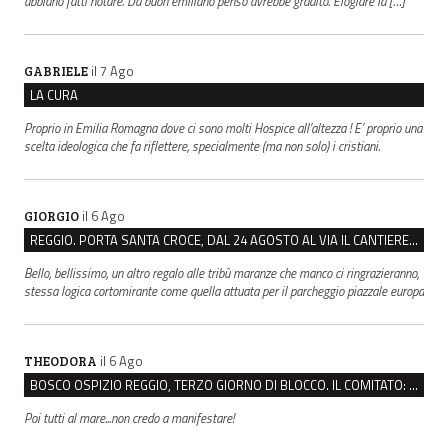
abbiano fatti notare. Da buon emiliano penso avrebbe gradito. Elogiare la […]
il 7 Ago
GABRIELE
LA CURA
Proprio in Emilia Romagna dove ci sono molti Hospice all’altezza ! E’ proprio una
scelta ideologica che fa riflettere, specialmente (ma non solo) i cristiani.
il 6 Ago
GIORGIO
REGGIO. PORTA SANTA CROCE, DAL 24 AGOSTO AL VIA IL CANTIERE PER IL NUOVO COLLETTORE FOGNARIO
Bello, bellissimo, un altro regalo alle tribù maranze che manco ci ringrazieranno,
stessa logica cortomirante come quella attuata per il parcheggio piazzale europa
il 6 Ago
THEODORA
BOSCO OSPIZIO REGGIO, TERZO GIORNO DI BLOCCO. IL COMITATO: “PRESIDIO FINO A VENERDÌ”
Poi tutti al mare...non credo a manifestare!