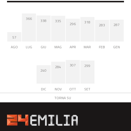
366
338
335
318
296
287
283
57
AGO
LUG
GIU
MAG
APR
MAR
FEB
GEN
307
299
284
240
DIC
NOV
OTT
SET
TORNA SU