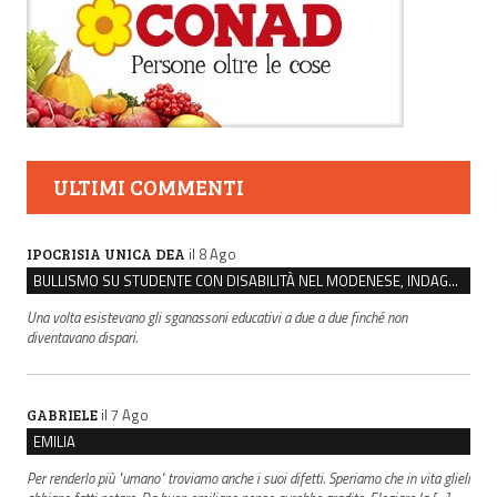
ULTIMI COMMENTI
il 8 Ago
IPOCRISIA UNICA DEA
BULLISMO SU STUDENTE CON DISABILITÀ NEL MODENESE, INDAGATI DUE RAGAZZI DI 16 ANNI
Una volta esistevano gli sganassoni educativi a due a due finché non
diventavano dispari.
il 7 Ago
GABRIELE
EMILIA
Per renderlo più "umano" troviamo anche i suoi difetti. Speriamo che in vita glieli