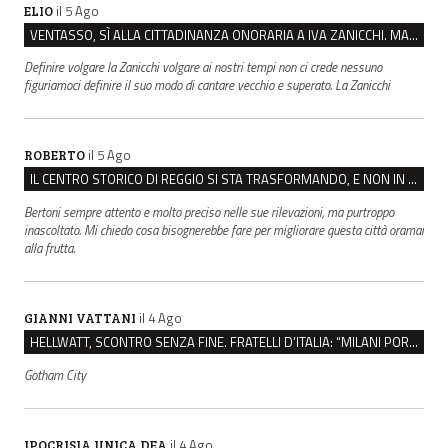
il 5 Ago
ELIO
VENTASSO, SÌ ALLA CITTADINANZA ONORARIA A IVA ZANICCHI. MA BARGIACCHI: “È DI PESSIMO GUSTO”
Definire volgare la Zanicchi volgare ai nostri tempi non ci crede nessuno
figuriamoci definire il suo modo di cantare vecchio e superato. La Zanicchi
il 5 Ago
ROBERTO
IL CENTRO STORICO DI REGGIO SI STA TRASFORMANDO, E NON IN MEGLIO
Bertoni sempre attento e molto preciso nelle sue rilevazioni, ma purtroppo
inascoltato. Mi chiedo cosa bisognerebbe fare per migliorare questa città oramai
alla frutta.
il 4 Ago
GIANNI VATTANI
HELLWATT, SCONTRO SENZA FINE. FRATELLI D’ITALIA: “MILANI PORTA DOCUMENTI, DE FRANCO INSULTI”
Gotham City
il 4 Ago
IPOCRISIA UNICA DEA