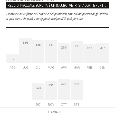
REGGIO, PIAZZALE EUROPA È UN INCUBO: VETRI SPACCATI E FURTI SULLE AUTO IN SOSTA
L'inazione delle forze dell'ordine e dei politicanti sm1dollati porterà ai giustizieri,
a quel punto chi avrà il coraggio di incolparli? Si può pensare
366
338
335
318
296
287
283
52
AGO
LUG
GIU
MAG
APR
MAR
FEB
GEN
307
299
284
240
DIC
NOV
OTT
SET
TORNA SU