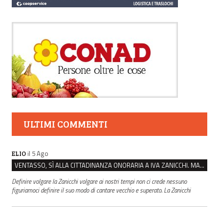
ULTIMI COMMENTI
il 5 Ago
ELIO
VENTASSO, SÌ ALLA CITTADINANZA ONORARIA A IVA ZANICCHI. MA BARGIACCHI: “È DI PESSIMO GUSTO”
Definire volgare la Zanicchi volgare ai nostri tempi non ci crede nessuno
figuriamoci definire il suo modo di cantare vecchio e superato. La Zanicchi