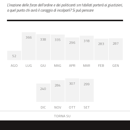
L'inazione delle forze dell'ordine e dei politicanti sm1dollati porterà ai giustizieri,
a quel punto chi avrà il coraggio di incolparli? Si può pensare
366
338
335
318
296
287
283
52
AGO
LUG
GIU
MAG
APR
MAR
FEB
GEN
307
299
284
240
DIC
NOV
OTT
SET
TORNA SU