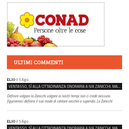
ULTIMI COMMENTI
il 5 Ago
ELIO
VENTASSO, SÌ ALLA CITTADINANZA ONORARIA A IVA ZANICCHI. MA BARGIACCHI: “È DI PESSIMO GUSTO”
Definire volgare la Zanicchi volgare ai nostri tempi non ci crede nessuno
figuriamoci definire il suo modo di cantare vecchio e superato. La Zanicchi
il 5 Ago
ELIO
VENTASSO, SÌ ALLA CITTADINANZA ONORARIA A IVA ZANICCHI. MA BARGIACCHI: “È DI PESSIMO GUSTO”