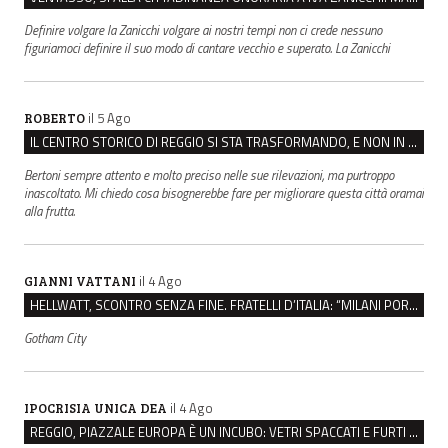
Definire volgare la Zanicchi volgare ai nostri tempi non ci crede nessuno
figuriamoci definire il suo modo di cantare vecchio e superato. La Zanicchi
il 5 Ago
ROBERTO
IL CENTRO STORICO DI REGGIO SI STA TRASFORMANDO, E NON IN MEGLIO
Bertoni sempre attento e molto preciso nelle sue rilevazioni, ma purtroppo
inascoltato. Mi chiedo cosa bisognerebbe fare per migliorare questa città oramai
alla frutta.
il 4 Ago
GIANNI VATTANI
HELLWATT, SCONTRO SENZA FINE. FRATELLI D’ITALIA: “MILANI PORTA DOCUMENTI, DE FRANCO INSULTI”
Gotham City
il 4 Ago
IPOCRISIA UNICA DEA
REGGIO, PIAZZALE EUROPA È UN INCUBO: VETRI SPACCATI E FURTI SULLE AUTO IN SOSTA