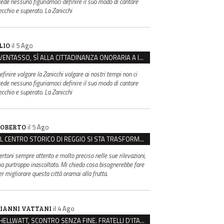
rede nessuno figuriamoci definire il suo modo di cantare
ecchio e superato. La Zanicchi
il 5 Ago
LIO
VENTASSO, SÌ ALLA CITTADINANZA ONORARIA A IVA ZANICCHI. MA BARGIACCHI: “È DI PESSIMO GUSTO”
efinire volgare la Zanicchi volgare ai nostri tempi non ci
rede nessuno figuriamoci definire il suo modo di cantare
ecchio e superato. La Zanicchi
il 5 Ago
OBERTO
IL CENTRO STORICO DI REGGIO SI STA TRASFORMANDO, E NON IN MEGLIO
ertoni sempre attento e molto preciso nelle sue rilevazioni,
a purtroppo inascoltato. Mi chiedo cosa bisognerebbe fare
er migliorare questa città oramai alla frutta.
il 4 Ago
IANNI VATTANI
HELLWATT, SCONTRO SENZA FINE. FRATELLI D’ITALIA: “MILANI PORTA DOCUMENTI, DE FRANCO INSULTI”