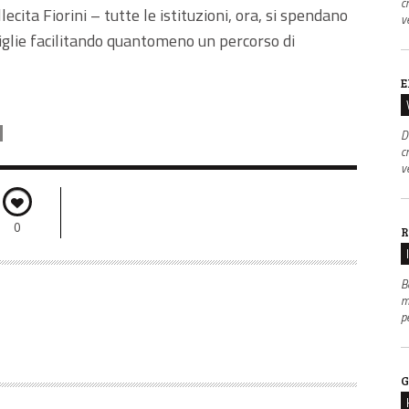
c
ecita Fiorini – tutte le istituzioni, ora, si spendano
v
miglie facilitando quantomeno un percorso di
E
D
c
v
0
R
B
m
p
G