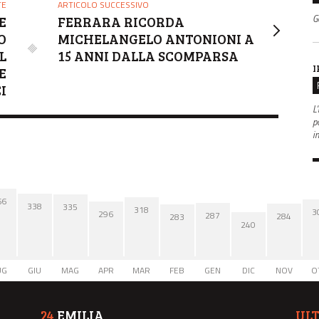
TE
ARTICOLO SUCCESSIVO
G
E
FERRARA RICORDA
O
MICHELANGELO ANTONIONI A
L
15 ANNI DALLA SCOMPARSA
I
E
I
L'
po
i
66
338
335
318
3
296
287
284
283
240
UG
GIU
MAG
APR
MAR
FEB
GEN
DIC
NOV
O
24
EMILIA
UL