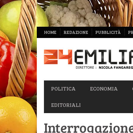
NAVIGAZIONE
HOME
REDAZIONE
PUBBLICITÀ
P
SECONDARIA
NAVIGAZIONE
POLITICA
ECONOMIA
PRIMARIA
EDITORIALI
Interrogazione