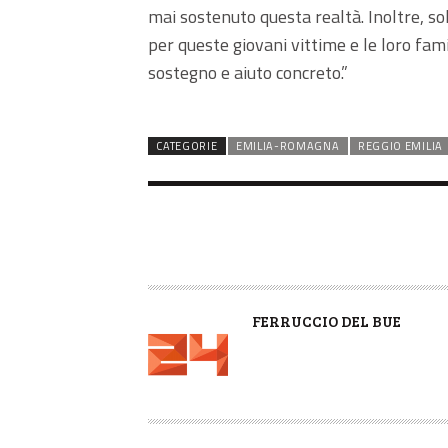
mai sostenuto questa realtà. Inoltre, soll
per queste giovani vittime e le loro fa
sostegno e aiuto concreto.”
CATEGORIE
EMILIA-ROMAGNA
REGGIO EMILIA
A
FERRUCCIO DEL BUE
U
T
O
R
E