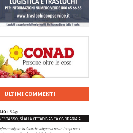
ULTIMI COMMENTI
il 5 Ago
LIO
VENTASSO, SÌ ALLA CITTADINANZA ONORARIA A IVA ZANICCHI. MA BARGIACCHI: “È DI PESSIMO GUSTO”
efinire volgare la Zanicchi volgare ai nostri tempi non ci