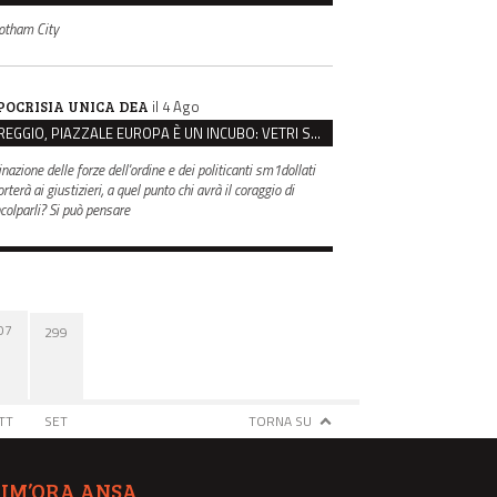
otham City
il 4 Ago
POCRISIA UNICA DEA
REGGIO, PIAZZALE EUROPA È UN INCUBO: VETRI SPACCATI E FURTI SULLE AUTO IN SOSTA
inazione delle forze dell'ordine e dei politicanti sm1dollati
rterà ai giustizieri, a quel punto chi avrà il coraggio di
ncolparli? Si può pensare
07
299
TT
SET
TORNA SU
TIM’ORA ANSA