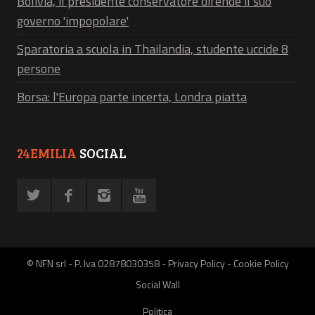
Bolivia, il presidente conservatore difende il suo
governo 'impopolare'
Sparatoria a scuola in Thailandia, studente uccide 8
persone
Borsa: l'Europa parte incerta, Londra piatta
24EMILIA
SOCIAL
© NFN srl - P. Iva 02878030358 -
Privacy Policy
-
Cookie Policy
Social Wall
Politica