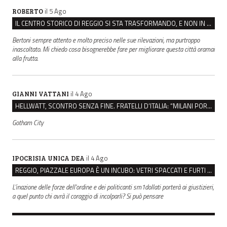
il 5 Ago
ROBERTO
IL CENTRO STORICO DI REGGIO SI STA TRASFORMANDO, E NON IN MEGLIO
Bertoni sempre attento e molto preciso nelle sue rilevazioni, ma purtroppo
inascoltato. Mi chiedo cosa bisognerebbe fare per migliorare questa città oramai
alla frutta.
il 4 Ago
GIANNI VATTANI
HELLWATT, SCONTRO SENZA FINE. FRATELLI D’ITALIA: “MILANI PORTA DOCUMENTI, DE FRANCO INSULTI”
Gotham City
il 4 Ago
IPOCRISIA UNICA DEA
REGGIO, PIAZZALE EUROPA È UN INCUBO: VETRI SPACCATI E FURTI SULLE AUTO IN SOSTA
L'inazione delle forze dell'ordine e dei politicanti sm1dollati porterà ai giustizieri,
a quel punto chi avrà il coraggio di incolparli? Si può pensare