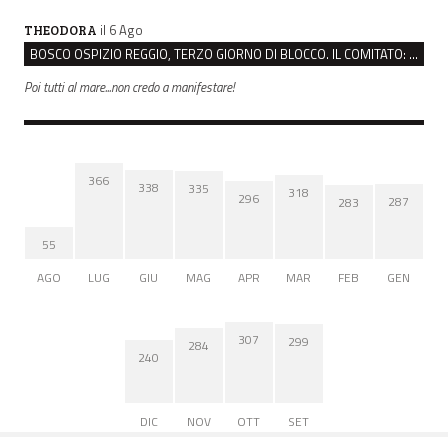
il 6 Ago
THEODORA
BOSCO OSPIZIO REGGIO, TERZO GIORNO DI BLOCCO. IL COMITATO: “PRESIDIO FINO A VENERDÌ”
Poi tutti al mare...non credo a manifestare!
366
338
335
318
296
287
283
55
AGO
LUG
GIU
MAG
APR
MAR
FEB
GEN
307
299
284
240
DIC
NOV
OTT
SET