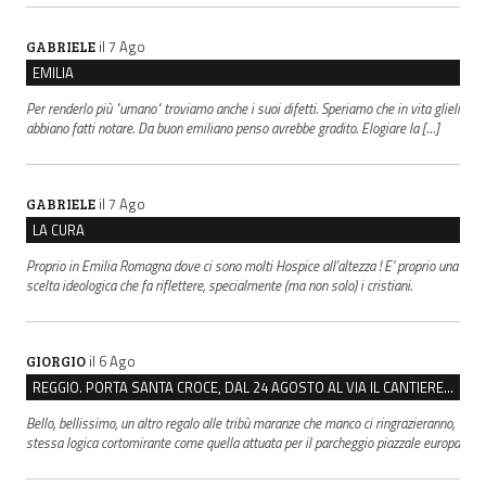
il 7 Ago
GABRIELE
EMILIA
Per renderlo più "umano" troviamo anche i suoi difetti. Speriamo che in vita glieli
abbiano fatti notare. Da buon emiliano penso avrebbe gradito. Elogiare la […]
il 7 Ago
GABRIELE
LA CURA
Proprio in Emilia Romagna dove ci sono molti Hospice all’altezza ! E’ proprio una
scelta ideologica che fa riflettere, specialmente (ma non solo) i cristiani.
il 6 Ago
GIORGIO
REGGIO. PORTA SANTA CROCE, DAL 24 AGOSTO AL VIA IL CANTIERE PER IL NUOVO COLLETTORE FOGNARIO
Bello, bellissimo, un altro regalo alle tribù maranze che manco ci ringrazieranno,
stessa logica cortomirante come quella attuata per il parcheggio piazzale europa