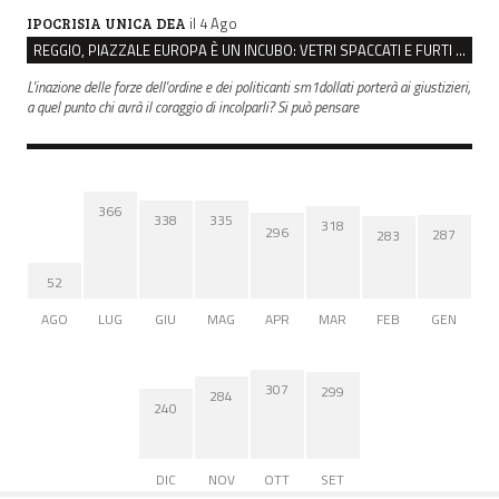
il 4 Ago
IPOCRISIA UNICA DEA
REGGIO, PIAZZALE EUROPA È UN INCUBO: VETRI SPACCATI E FURTI SULLE AUTO IN SOSTA
L'inazione delle forze dell'ordine e dei politicanti sm1dollati porterà ai giustizieri,
a quel punto chi avrà il coraggio di incolparli? Si può pensare
366
338
335
318
296
287
283
52
AGO
LUG
GIU
MAG
APR
MAR
FEB
GEN
307
299
284
240
DIC
NOV
OTT
SET