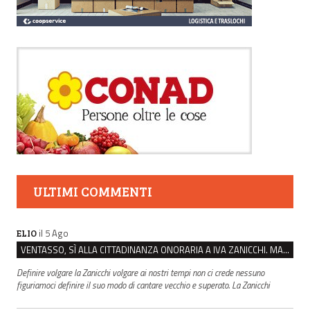
ULTIMI COMMENTI
il 5 Ago
ELIO
VENTASSO, SÌ ALLA CITTADINANZA ONORARIA A IVA ZANICCHI. MA BARGIACCHI: “È DI PESSIMO GUSTO”
Definire volgare la Zanicchi volgare ai nostri tempi non ci crede nessuno
figuriamoci definire il suo modo di cantare vecchio e superato. La Zanicchi