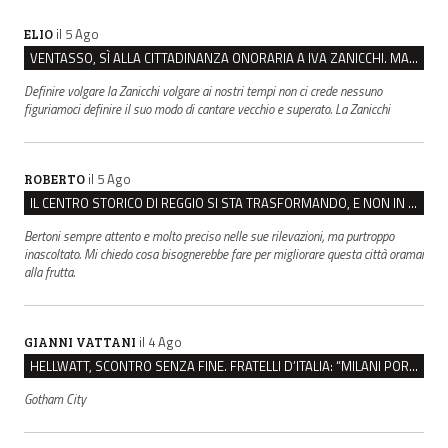
il 5 Ago
ELIO
VENTASSO, SÌ ALLA CITTADINANZA ONORARIA A IVA ZANICCHI. MA BARGIACCHI: “È DI PESSIMO GUSTO”
Definire volgare la Zanicchi volgare ai nostri tempi non ci crede nessuno
figuriamoci definire il suo modo di cantare vecchio e superato. La Zanicchi
il 5 Ago
ROBERTO
IL CENTRO STORICO DI REGGIO SI STA TRASFORMANDO, E NON IN MEGLIO
Bertoni sempre attento e molto preciso nelle sue rilevazioni, ma purtroppo
inascoltato. Mi chiedo cosa bisognerebbe fare per migliorare questa città oramai
alla frutta.
il 4 Ago
GIANNI VATTANI
HELLWATT, SCONTRO SENZA FINE. FRATELLI D’ITALIA: “MILANI PORTA DOCUMENTI, DE FRANCO INSULTI”
Gotham City