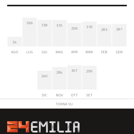
366
338
335
318
296
287
283
54
AGO
LUG
GIU
MAG
APR
MAR
FEB
GEN
307
299
284
240
DIC
NOV
OTT
SET
TORNA SU