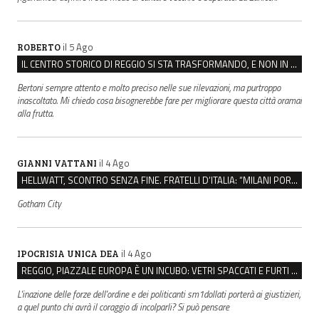
il 5 Ago
ROBERTO
IL CENTRO STORICO DI REGGIO SI STA TRASFORMANDO, E NON IN MEGLIO
Bertoni sempre attento e molto preciso nelle sue rilevazioni, ma purtroppo
inascoltato. Mi chiedo cosa bisognerebbe fare per migliorare questa città oramai
alla frutta.
il 4 Ago
GIANNI VATTANI
HELLWATT, SCONTRO SENZA FINE. FRATELLI D’ITALIA: “MILANI PORTA DOCUMENTI, DE FRANCO INSULTI”
Gotham City
il 4 Ago
IPOCRISIA UNICA DEA
REGGIO, PIAZZALE EUROPA È UN INCUBO: VETRI SPACCATI E FURTI SULLE AUTO IN SOSTA
L'inazione delle forze dell'ordine e dei politicanti sm1dollati porterà ai giustizieri,
a quel punto chi avrà il coraggio di incolparli? Si può pensare