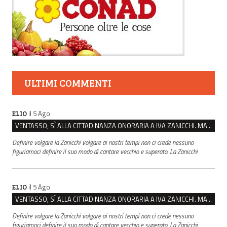
ULTIMI COMMENTI
il 5 Ago
ELIO
VENTASSO, SÌ ALLA CITTADINANZA ONORARIA A IVA ZANICCHI. MA BARGIACCHI: “È DI PESSIMO GUSTO”
Definire volgare la Zanicchi volgare ai nostri tempi non ci crede nessuno
figuriamoci definire il suo modo di cantare vecchio e superato. La Zanicchi
il 5 Ago
ELIO
VENTASSO, SÌ ALLA CITTADINANZA ONORARIA A IVA ZANICCHI. MA BARGIACCHI: “È DI PESSIMO GUSTO”
Definire volgare la Zanicchi volgare ai nostri tempi non ci crede nessuno
figuriamoci definire il suo modo di cantare vecchio e superato. La Zanicchi