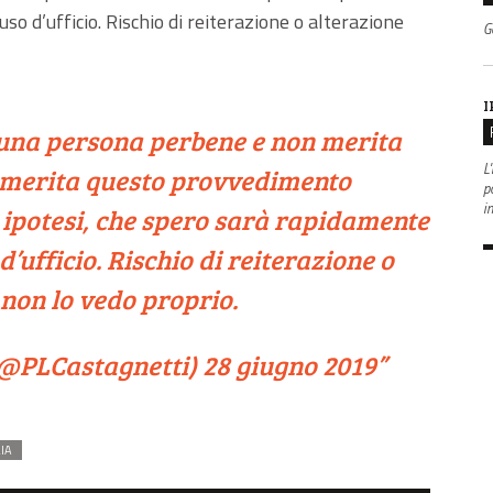
o d’ufficio. Rischio di reiterazione o alterazione
G
I
una persona perbene e non merita
L'
 merita questo provvedimento
po
i
a ipotesi, che spero sarà rapidamente
d’ufficio. Rischio di reiterazione o
 non lo vedo proprio.
(@PLCastagnetti)
28 giugno 2019
IA