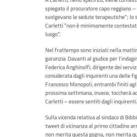
spiegato il procuratore capo reggiano – 
svolgevano le sedute terapeutiche”; lo s
Carletti “non è minimamente contestato i
luogo”.
Nel frattempo sono iniziati nella mattin
garanzia. Davanti al giudice per l’inda
Federica Anghinolfi, dirigente dei serviz
considerata dagli inquirenti una delle fi
Francesco Monopoli, entrambi finiti agli 
prossima settimana, invece, toccherà ad 
Carletti – essere sentiti dagli inquirenti.
Sulla vicenda relativa al sindaco di Bib
tweet di vicinanza al primo cittadino a
non merita questa gogna, non merita qu