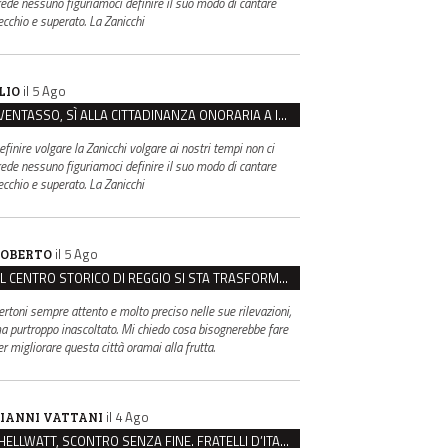
rede nessuno figuriamoci definire il suo modo di cantare
ecchio e superato. La Zanicchi
il 5 Ago
LIO
VENTASSO, SÌ ALLA CITTADINANZA ONORARIA A IVA ZANICCHI. MA BARGIACCHI: “È DI PESSIMO GUSTO”
efinire volgare la Zanicchi volgare ai nostri tempi non ci
rede nessuno figuriamoci definire il suo modo di cantare
ecchio e superato. La Zanicchi
il 5 Ago
OBERTO
IL CENTRO STORICO DI REGGIO SI STA TRASFORMANDO, E NON IN MEGLIO
ertoni sempre attento e molto preciso nelle sue rilevazioni,
a purtroppo inascoltato. Mi chiedo cosa bisognerebbe fare
er migliorare questa città oramai alla frutta.
il 4 Ago
IANNI VATTANI
HELLWATT, SCONTRO SENZA FINE. FRATELLI D’ITALIA: “MILANI PORTA DOCUMENTI, DE FRANCO INSULTI”