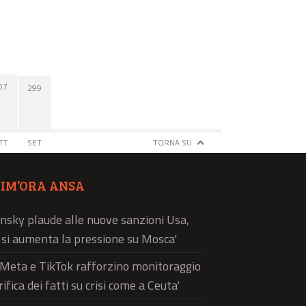
07
299
TT
SET
TORNA SU
TIM’ORA ANSA
nsky plaude alle nuove sanzioni Usa,
ì si aumenta la pressione su Mosca'
'Meta e TikTok rafforzino monitoraggio
rifica dei fatti su crisi come a Ceuta'