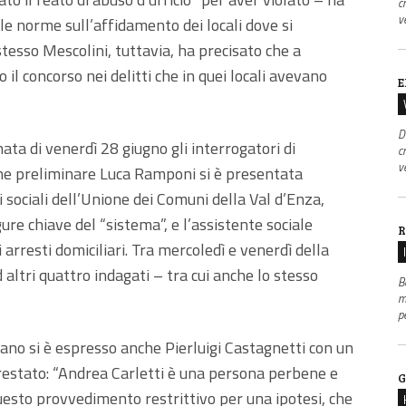
c
v
le norme sull’affidamento dei locali dove si
tesso Mescolini, tuttavia, ha precisato che a
l concorso nei delitti che in quei locali avevano
E
D
ata di venerdì 28 giugno gli interrogatori di
c
v
gine preliminare Luca Ramponi si è presentata
i sociali dell’Unione dei Comuni della Val d’Enza,
gure chiave del “sistema”, e l’assistente sociale
R
arresti domiciliari. Tra mercoledì e venerdì della
altri quattro indagati – tra cui anche lo stesso
B
m
p
biano si è espresso anche Pierluigi Castagnetti con un
rrestato: “Andrea Carletti è una persona perbene e
G
esto provvedimento restrittivo per una ipotesi, che