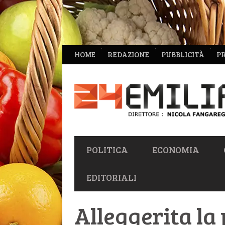
NAVIGAZIONE
HOME
REDAZIONE
PUBBLICITÀ
P
SECONDARIA
NAVIGAZIONE
POLITICA
ECONOMIA
PRIMARIA
EDITORIALI
Alleggerita la 