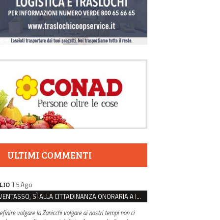
ULTIMI COMMENTI
il 5 Ago
LIO
VENTASSO, SÌ ALLA CITTADINANZA ONORARIA A IVA ZANICCHI. MA BARGIACCHI: “È DI PESSIMO GUSTO”
efinire volgare la Zanicchi volgare ai nostri tempi non ci