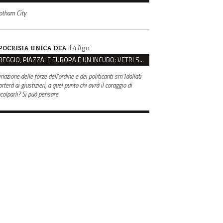
otham City
il 4 Ago
POCRISIA UNICA DEA
REGGIO, PIAZZALE EUROPA È UN INCUBO: VETRI SPACCATI E FURTI SULLE AUTO IN SOSTA
inazione delle forze dell'ordine e dei politicanti sm1dollati
rterà ai giustizieri, a quel punto chi avrà il coraggio di
ncolparli? Si può pensare