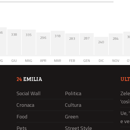
66
338
335
318
3
296
287
284
283
240
UG
GIU
MAG
APR
MAR
FEB
GEN
DIC
NOV
O
24
EMILIA
UL
Social Wall
Politica
Zele
'cos
Cronaca
Cultura
Ue, 
Food
Green
e ve
Pets
Street Style