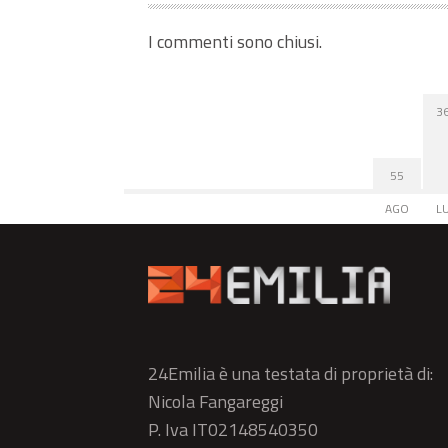
I commenti sono chiusi.
3
55
AGO
L
24Emilia è una testata di proprietà di:
Nicola Fangareggi
P. Iva IT02148540350