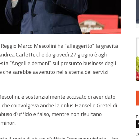
 Reggio Marco Mescolini ha “alleggerito” la gravità
Andrea Carletti, che da giovedì 27 giugno è agli
hiesta “Angeli e demoni” sul presunto business degli
ne che sarebbe avvenuto nel sistema dei servizi
Mescolini, è sostanzialmente accusato di aver dato
ito che coinvolgeva anche la onlus Hansel e Gretel di
abuso d’ufficio e falso, mentre non risultano
E
 minori.
D
ato il reato di abuso d’ufficio “per aver violato – ha