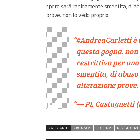
spero sarà rapidamente smentita, di abus
prove, non lo vedo proprio”
#AndreaCarletti
è 
questa gogna, non
restrittivo per un
smentita, di abuso 
alterazione prove,
— PL Castagnetti 
CATEGORIE
CRONACA
POLITICA
REGGIO EMIL