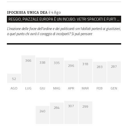
il 4 Ago
IPOCRISIA UNICA DEA
REGGIO, PIAZZALE EUROPA È UN INCUBO: VETRI SPACCATI E FURTI SULLE AUTO IN SOSTA
L'inazione delle forze dell'ordine e dei politicanti sm1dollati porterà ai giustizieri,
a quel punto chi avrà il coraggio di incolparli? Si può pensare
366
338
335
318
296
287
283
52
AGO
LUG
GIU
MAG
APR
MAR
FEB
GEN
307
299
284
240