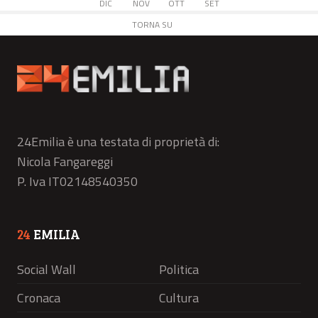
DIC
NOV
OTT
SET
TORNA SU
24Emilia è una testata di proprietà di:
Nicola Fangareggi
P. Iva IT02148540350
24
EMILIA
Social Wall
Politica
Cronaca
Cultura