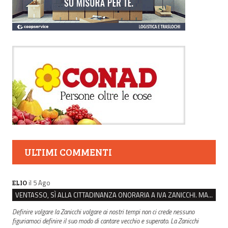
ULTIMI COMMENTI
il 5 Ago
ELIO
VENTASSO, SÌ ALLA CITTADINANZA ONORARIA A IVA ZANICCHI. MA BARGIACCHI: “È DI PESSIMO GUSTO”
Definire volgare la Zanicchi volgare ai nostri tempi non ci crede nessuno
figuriamoci definire il suo modo di cantare vecchio e superato. La Zanicchi