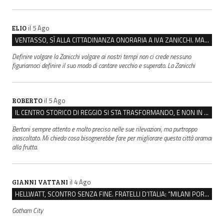
il 5 Ago
ELIO
VENTASSO, SÌ ALLA CITTADINANZA ONORARIA A IVA ZANICCHI. MA BARGIACCHI: “È DI PESSIMO GUSTO”
Definire volgare la Zanicchi volgare ai nostri tempi non ci crede nessuno
figuriamoci definire il suo modo di cantare vecchio e superato. La Zanicchi
il 5 Ago
ROBERTO
IL CENTRO STORICO DI REGGIO SI STA TRASFORMANDO, E NON IN MEGLIO
Bertoni sempre attento e molto preciso nelle sue rilevazioni, ma purtroppo
inascoltato. Mi chiedo cosa bisognerebbe fare per migliorare questa città oramai
alla frutta.
il 4 Ago
GIANNI VATTANI
HELLWATT, SCONTRO SENZA FINE. FRATELLI D’ITALIA: “MILANI PORTA DOCUMENTI, DE FRANCO INSULTI”
Gotham City