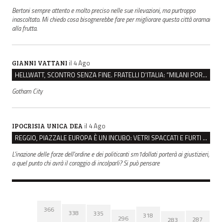
Bertoni sempre attento e molto preciso nelle sue rilevazioni, ma purtroppo
inascoltato. Mi chiedo cosa bisognerebbe fare per migliorare questa città oramai
alla frutta.
il 4 Ago
GIANNI VATTANI
HELLWATT, SCONTRO SENZA FINE. FRATELLI D’ITALIA: “MILANI PORTA DOCUMENTI, DE FRANCO INSULTI”
Gotham City
il 4 Ago
IPOCRISIA UNICA DEA
REGGIO, PIAZZALE EUROPA È UN INCUBO: VETRI SPACCATI E FURTI SULLE AUTO IN SOSTA
L'inazione delle forze dell'ordine e dei politicanti sm1dollati porterà ai giustizieri,
a quel punto chi avrà il coraggio di incolparli? Si può pensare
366
338
335
318
296
287
283