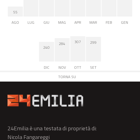
55
AGO
LUG
GIU
MAG
APR
MAR
FEB
GEN
307
299
284
240
DIC
NOV
OTT
SET
TORNA SU
24Emilia è una testata di proprietà di:
Nicola Fangareggi