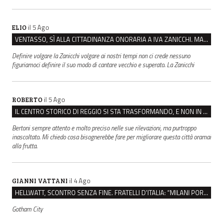
il 5 Ago
ELIO
VENTASSO, SÌ ALLA CITTADINANZA ONORARIA A IVA ZANICCHI. MA BARGIACCHI: “È DI PESSIMO GUSTO”
Definire volgare la Zanicchi volgare ai nostri tempi non ci crede nessuno
figuriamoci definire il suo modo di cantare vecchio e superato. La Zanicchi
il 5 Ago
ROBERTO
IL CENTRO STORICO DI REGGIO SI STA TRASFORMANDO, E NON IN MEGLIO
Bertoni sempre attento e molto preciso nelle sue rilevazioni, ma purtroppo
inascoltato. Mi chiedo cosa bisognerebbe fare per migliorare questa città oramai
alla frutta.
il 4 Ago
GIANNI VATTANI
HELLWATT, SCONTRO SENZA FINE. FRATELLI D’ITALIA: “MILANI PORTA DOCUMENTI, DE FRANCO INSULTI”
Gotham City