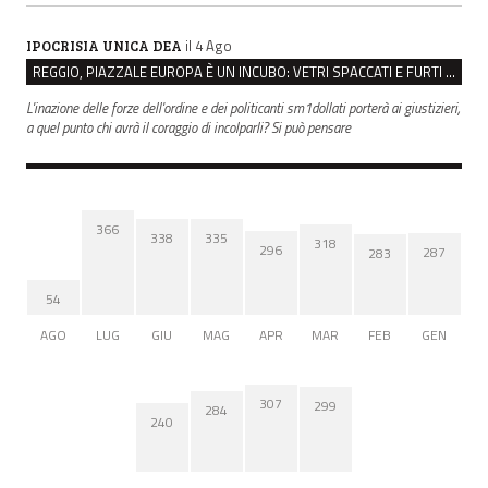
il 4 Ago
IPOCRISIA UNICA DEA
REGGIO, PIAZZALE EUROPA È UN INCUBO: VETRI SPACCATI E FURTI SULLE AUTO IN SOSTA
L'inazione delle forze dell'ordine e dei politicanti sm1dollati porterà ai giustizieri,
a quel punto chi avrà il coraggio di incolparli? Si può pensare
366
338
335
318
296
287
283
54
AGO
LUG
GIU
MAG
APR
MAR
FEB
GEN
307
299
284
240