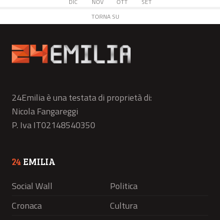
DIC
NOV
OTT
SET
TORNA SU
24Emilia è una testata di proprietà di:
Nicola Fangareggi
P. Iva IT02148540350
24
EMILIA
Social Wall
Politica
Cronaca
Cultura