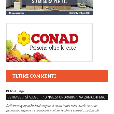
ULTIMI COMMENTI
il 5 Ago
ELIO
VENTASSO, SÌ ALLA CITTADINANZA ONORARIA A IVA ZANICCHI. MA BARGIACCHI: “È DI PESSIMO GUSTO”
Definire volgare la Zanicchi volgare ai nostri tempi non ci crede nessuno
figuriamoci definire il suo modo di cantare vecchio e superato. La Zanicchi