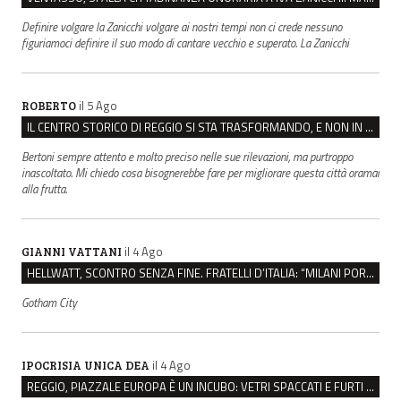
Definire volgare la Zanicchi volgare ai nostri tempi non ci crede nessuno
figuriamoci definire il suo modo di cantare vecchio e superato. La Zanicchi
il 5 Ago
ROBERTO
IL CENTRO STORICO DI REGGIO SI STA TRASFORMANDO, E NON IN MEGLIO
Bertoni sempre attento e molto preciso nelle sue rilevazioni, ma purtroppo
inascoltato. Mi chiedo cosa bisognerebbe fare per migliorare questa città oramai
alla frutta.
il 4 Ago
GIANNI VATTANI
HELLWATT, SCONTRO SENZA FINE. FRATELLI D’ITALIA: “MILANI PORTA DOCUMENTI, DE FRANCO INSULTI”
Gotham City
il 4 Ago
IPOCRISIA UNICA DEA
REGGIO, PIAZZALE EUROPA È UN INCUBO: VETRI SPACCATI E FURTI SULLE AUTO IN SOSTA