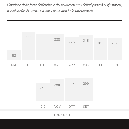
L'inazione delle forze dell'ordine e dei politicanti sm1dollati porterà ai giustizieri,
a quel punto chi avrà il coraggio di incolparli? Si può pensare
366
338
335
318
296
287
283
52
AGO
LUG
GIU
MAG
APR
MAR
FEB
GEN
307
299
284
240
DIC
NOV
OTT
SET
TORNA SU