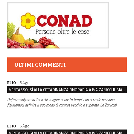
ULTIMI COMMENTI
il 5 Ago
ELIO
VENTASSO, SÌ ALLA CITTADINANZA ONORARIA A IVA ZANICCHI. MA BARGIACCHI: “È DI PESSIMO GUSTO”
Definire volgare la Zanicchi volgare ai nostri tempi non ci crede nessuno
figuriamoci definire il suo modo di cantare vecchio e superato. La Zanicchi
il 5 Ago
ELIO
VENTASSO, SÌ ALLA CITTADINANZA ONORARIA A IVA ZANICCHI. MA BARGIACCHI: “È DI PESSIMO GUSTO”