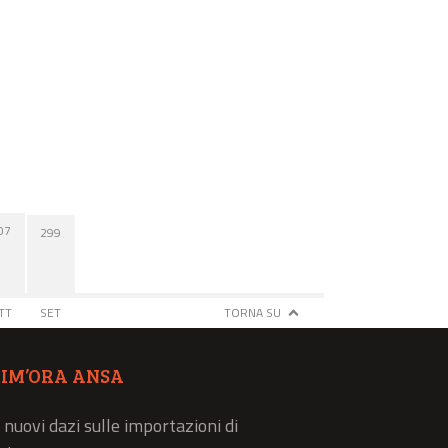
07
299
TT
SET
TORNA SU
TIM’ORA ANSA
 nuovi dazi sulle importazioni di