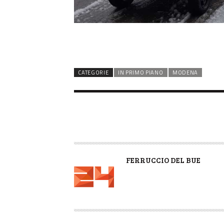
CATEGORIE
IN PRIMO PIANO
MODENA
A
FERRUCCIO DEL BUE
U
T
O
R
E