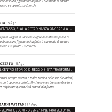
rede nessuno figuriamoci definire il suo modo di cantare
ecchio e superato. La Zanicchi
il 5 Ago
LIO
VENTASSO, SÌ ALLA CITTADINANZA ONORARIA A IVA ZANICCHI. MA BARGIACCHI: “È DI PESSIMO GUSTO”
efinire volgare la Zanicchi volgare ai nostri tempi non ci
rede nessuno figuriamoci definire il suo modo di cantare
ecchio e superato. La Zanicchi
il 5 Ago
OBERTO
IL CENTRO STORICO DI REGGIO SI STA TRASFORMANDO, E NON IN MEGLIO
ertoni sempre attento e molto preciso nelle sue rilevazioni,
a purtroppo inascoltato. Mi chiedo cosa bisognerebbe fare
er migliorare questa città oramai alla frutta.
il 4 Ago
IANNI VATTANI
HELLWATT, SCONTRO SENZA FINE. FRATELLI D’ITALIA: “MILANI PORTA DOCUMENTI, DE FRANCO INSULTI”