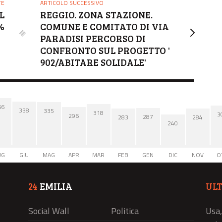
TE
ARTICOLO SUCCESSIVO
L
REGGIO. ZONA STAZIONE.
%
COMUNE E COMITATO DI VIA
PARADISI PERCORSO DI
CONFRONTO SUL PROGETTO '
902/ABITARE SOLIDALE'
66
338
335
318
3
296
287
284
283
240
UG
GIU
MAG
APR
MAR
FEB
GEN
DIC
NOV
O
24
EMILIA
UL
Social Wall
Politica
Usa,