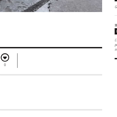
G
I
L'
po
i
0