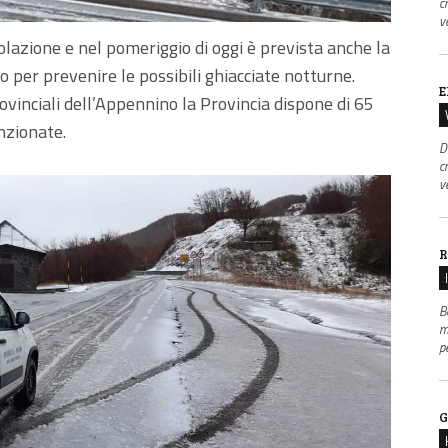
c
v
colazione e nel pomeriggio di oggi è prevista anche la
o per prevenire le possibili ghiacciate notturne.
E
rovinciali dell’Appennino la Provincia dispone di 65
nzionate.
D
c
v
R
B
m
p
G