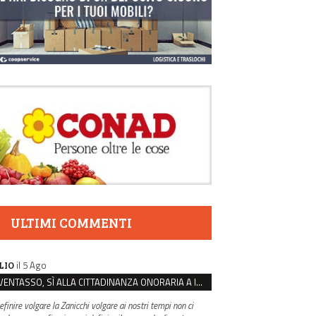
ULTIMI COMMENTI
il 5 Ago
LIO
VENTASSO, SÌ ALLA CITTADINANZA ONORARIA A IVA ZANICCHI. MA BARGIACCHI: “È DI PESSIMO GUSTO”
efinire volgare la Zanicchi volgare ai nostri tempi non ci