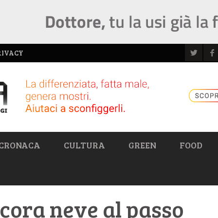
RIVACY
CRONACA
CULTURA
GREEN
FOOD
cora neve al passo