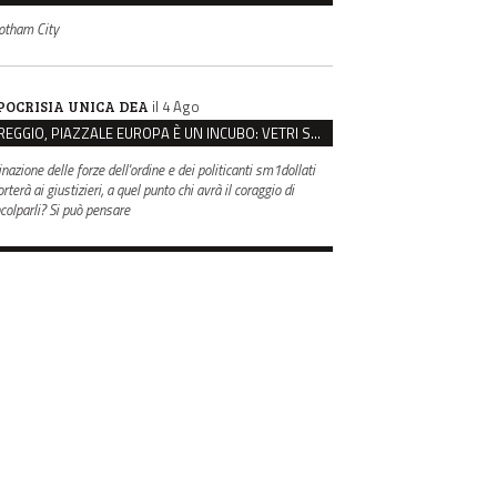
otham City
il 4 Ago
POCRISIA UNICA DEA
REGGIO, PIAZZALE EUROPA È UN INCUBO: VETRI SPACCATI E FURTI SULLE AUTO IN SOSTA
inazione delle forze dell'ordine e dei politicanti sm1dollati
rterà ai giustizieri, a quel punto chi avrà il coraggio di
ncolparli? Si può pensare