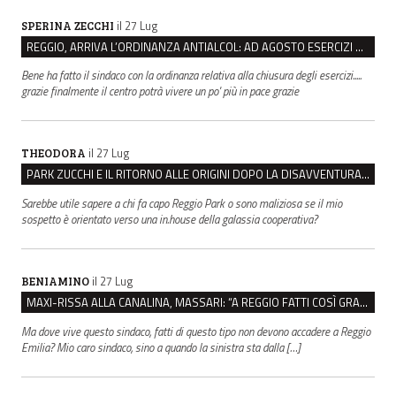
il 27 Lug
SPERINA ZECCHI
REGGIO, ARRIVA L’ORDINANZA ANTIALCOL: AD AGOSTO ESERCIZI DI VICINATO CHIUSI DALLE 22 ALLE 6
Bene ha fatto il sindaco con la ordinanza relativa alla chiusura degli esercizi.....
grazie finalmente il centro potrà vivere un po' più in pace grazie
il 27 Lug
THEODORA
PARK ZUCCHI E IL RITORNO ALLE ORIGINI DOPO LA DISAVVENTURA CON REGGIO EMILIA PARCHEGGI
Sarebbe utile sapere a chi fa capo Reggio Park o sono maliziosa se il mio
sospetto è orientato verso una in.house della galassia cooperativa?
il 27 Lug
BENIAMINO
MAXI-RISSA ALLA CANALINA, MASSARI: “A REGGIO FATTI COSÌ GRAVI NON DEVONO TROVARE SPAZIO”
Ma dove vive questo sindaco, fatti di questo tipo non devono accadere a Reggio
Emilia? Mio caro sindaco, sino a quando la sinistra sta dalla […]