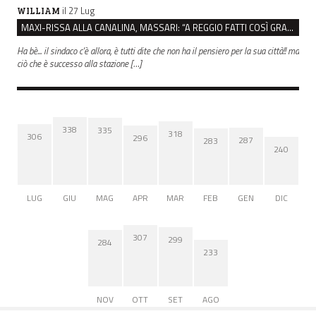
il 27 Lug
WILLIAM
MAXI-RISSA ALLA CANALINA, MASSARI: “A REGGIO FATTI COSÌ GRAVI NON DEVONO TROVARE SPAZIO”
Ha bè... il sindaco c'è allora, è tutti dite che non ha il pensiero per la sua città!! ma
ciò che è successo alla stazione […]
338
335
318
306
296
287
283
240
LUG
GIU
MAG
APR
MAR
FEB
GEN
DIC
307
299
284
233
NOV
OTT
SET
AGO