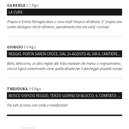
il 7 Ago
GABRIELE
LA CURA
Proprio in Emilia Romagna dove ci sono molti Hospice all’altezza ! E’ proprio una
scelta ideologica che fa riflettere, specialmente (ma non solo) i cristiani.
il 6 Ago
GIORGIO
REGGIO. PORTA SANTA CROCE, DAL 24 AGOSTO AL VIA IL CANTIERE PER IL NUOVO COLLETTORE FOGNARIO
Bello, bellissimo, un altro regalo alle tribù maranze che manco ci ringrazieranno,
stessa logica cortomirante come quella attuata per il parcheggio piazzale europa
il 6 Ago
THEODORA
BOSCO OSPIZIO REGGIO, TERZO GIORNO DI BLOCCO. IL COMITATO: “PRESIDIO FINO A VENERDÌ”
Poi tutti al mare...non credo a manifestare!