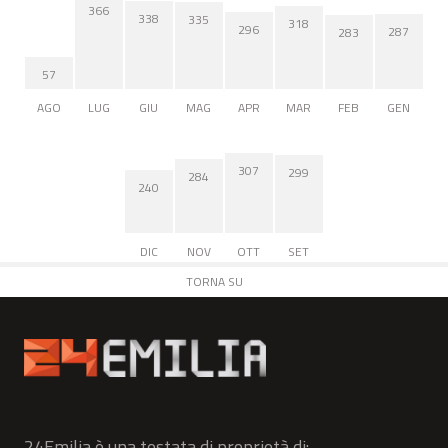
366
338
335
318
296
287
283
57
AGO
LUG
GIU
MAG
APR
MAR
FEB
GEN
307
299
284
240
DIC
NOV
OTT
SET
TORNA SU
24Emilia è una testata di proprietà di: