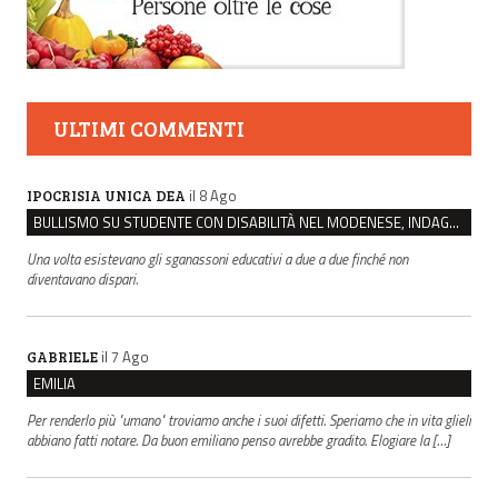
ULTIMI COMMENTI
il 8 Ago
IPOCRISIA UNICA DEA
BULLISMO SU STUDENTE CON DISABILITÀ NEL MODENESE, INDAGATI DUE RAGAZZI DI 16 ANNI
Una volta esistevano gli sganassoni educativi a due a due finché non
diventavano dispari.
il 7 Ago
GABRIELE
EMILIA
Per renderlo più "umano" troviamo anche i suoi difetti. Speriamo che in vita glieli
abbiano fatti notare. Da buon emiliano penso avrebbe gradito. Elogiare la […]