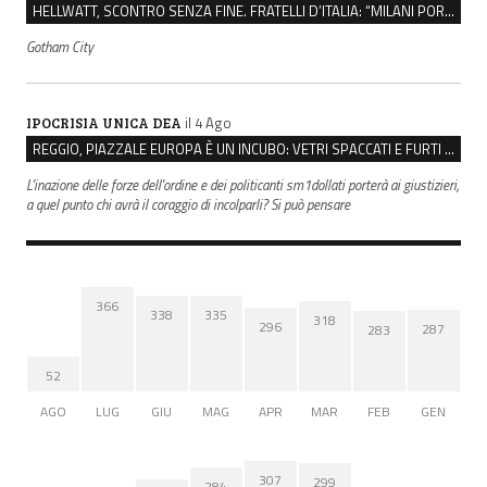
HELLWATT, SCONTRO SENZA FINE. FRATELLI D’ITALIA: “MILANI PORTA DOCUMENTI, DE FRANCO INSULTI”
Gotham City
il 4 Ago
IPOCRISIA UNICA DEA
REGGIO, PIAZZALE EUROPA È UN INCUBO: VETRI SPACCATI E FURTI SULLE AUTO IN SOSTA
L'inazione delle forze dell'ordine e dei politicanti sm1dollati porterà ai giustizieri,
a quel punto chi avrà il coraggio di incolparli? Si può pensare
366
338
335
318
296
287
283
52
AGO
LUG
GIU
MAG
APR
MAR
FEB
GEN
307
299
284