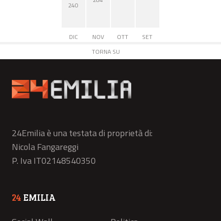
240
DIC
NOV
OTT
SET
TORNA SU
24Emilia è una testata di proprietà di:
Nicola Fangareggi
P. Iva IT02148540350
24
EMILIA