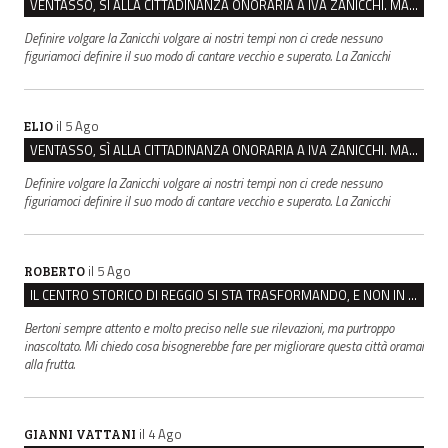
VENTASSO, SÌ ALLA CITTADINANZA ONORARIA A IVA ZANICCHI. MA BARGIACCHI: “È DI PESSIMO GUSTO”
Definire volgare la Zanicchi volgare ai nostri tempi non ci crede nessuno
figuriamoci definire il suo modo di cantare vecchio e superato. La Zanicchi
il 5 Ago
ELIO
VENTASSO, SÌ ALLA CITTADINANZA ONORARIA A IVA ZANICCHI. MA BARGIACCHI: “È DI PESSIMO GUSTO”
Definire volgare la Zanicchi volgare ai nostri tempi non ci crede nessuno
figuriamoci definire il suo modo di cantare vecchio e superato. La Zanicchi
il 5 Ago
ROBERTO
IL CENTRO STORICO DI REGGIO SI STA TRASFORMANDO, E NON IN MEGLIO
Bertoni sempre attento e molto preciso nelle sue rilevazioni, ma purtroppo
inascoltato. Mi chiedo cosa bisognerebbe fare per migliorare questa città oramai
alla frutta.
il 4 Ago
GIANNI VATTANI