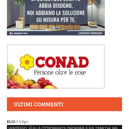
ULTIMI COMMENTI
il 5 Ago
ELIO
VENTASSO, SÌ ALLA CITTADINANZA ONORARIA A IVA ZANICCHI. MA BARGIACCHI: “È DI PESSIMO GUSTO”