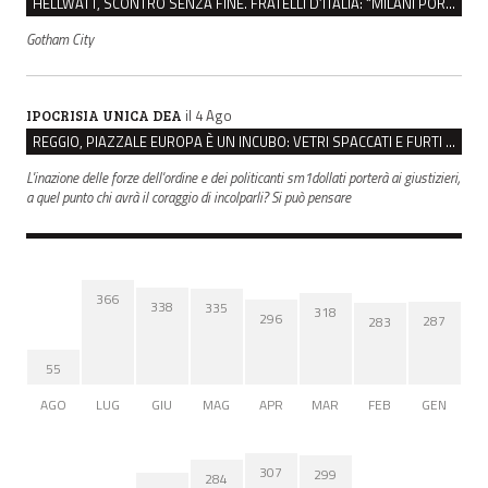
HELLWATT, SCONTRO SENZA FINE. FRATELLI D’ITALIA: “MILANI PORTA DOCUMENTI, DE FRANCO INSULTI”
Gotham City
il 4 Ago
IPOCRISIA UNICA DEA
REGGIO, PIAZZALE EUROPA È UN INCUBO: VETRI SPACCATI E FURTI SULLE AUTO IN SOSTA
L'inazione delle forze dell'ordine e dei politicanti sm1dollati porterà ai giustizieri,
a quel punto chi avrà il coraggio di incolparli? Si può pensare
366
338
335
318
296
287
283
55
AGO
LUG
GIU
MAG
APR
MAR
FEB
GEN
307
299
284