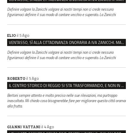
Definire volgare la Zanicchi volgare ai nostri tempi non ci crede nessuno
figuriamoci definire il suo modo di cantare vecchio e superato. La Zanicchi
il 5 Ago
ELIO
VENTASSO, SÌ ALLA CITTADINANZA ONORARIA A IVA ZANICCHI. MA BARGIACCHI: “È DI PESSIMO GUSTO”
Definire volgare la Zanicchi volgare ai nostri tempi non ci crede nessuno
figuriamoci definire il suo modo di cantare vecchio e superato. La Zanicchi
il 5 Ago
ROBERTO
IL CENTRO STORICO DI REGGIO SI STA TRASFORMANDO, E NON IN MEGLIO
Bertoni sempre attento e molto preciso nelle sue rilevazioni, ma purtroppo
inascoltato. Mi chiedo cosa bisognerebbe fare per migliorare questa città oramai
alla frutta.
il 4 Ago
GIANNI VATTANI