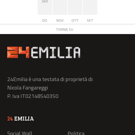
240
DIC
NOV
OTT
SET
TORNA SU
24Emilia è una testata di proprietà di:
Nicola Fangareggi
P. Iva IT02148540350
24
EMILIA
Social Wall
Politica