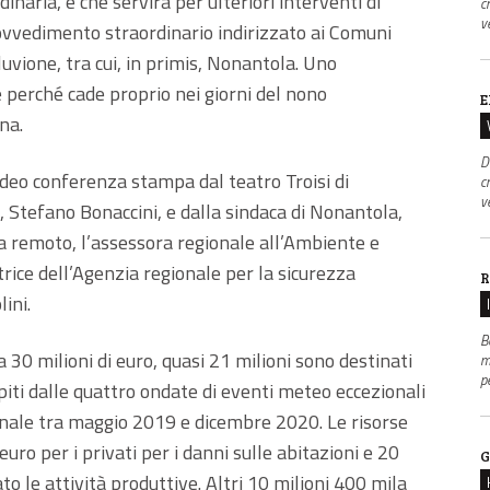
dinaria, e che servirà per ulteriori interventi di
c
v
rovvedimento straordinario indirizzato ai Comuni
lluvione, tra cui, in primis, Nonantola. Uno
erché cade proprio nei giorni del nono
E
na.
D
ideo conferenza stampa dal teatro Troisi di
c
v
 Stefano Bonaccini, e dalla sindaca di Nonantola,
da remoto, l’assessora regionale all’Ambiente e
ttrice dell’Agenzia regionale per la sicurezza
R
lini.
B
30 milioni di euro, quasi 21 milioni sono destinati
m
p
lpiti dalle quattro ondate di eventi meteo eccezionali
ionale tra maggio 2019 e dicembre 2020. Le risorse
uro per i privati per i danni sulle abitazioni e 20
G
o le attività produttive. Altri 10 milioni 400 mila