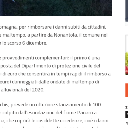
omagna, per rimborsare i danni subiti da cittadini,
i e maltempo, a partire da Nonantola, il comune nel
 lo scorso 6 dicembre.
ue provvedimenti complementari: il primo è una
oposta del Dipartimento di protezione civile del
ni di euro che consentirà in tempi rapidi il rimborso a
a euro) danneggiati dalle ondate di maltempo di
alluvionali del 2020.
ni bis, prevede un ulteriore stanziamento di 100
E
se colpito dall’esondazione del fiume Panaro a
 che coprirà le cosiddette eccedenze, cioè i danni
D