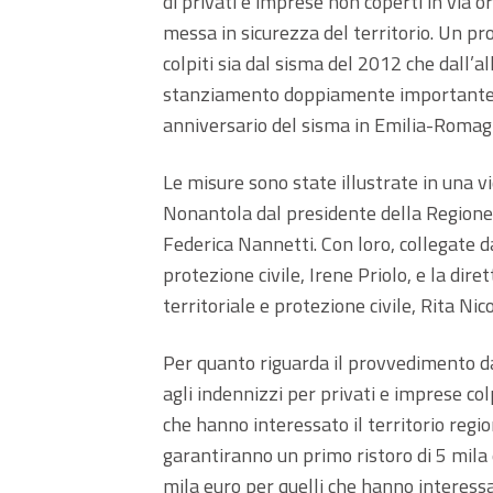
di privati e imprese non coperti in via or
messa in sicurezza del territorio. Un p
colpiti sia dal sisma del 2012 che dall’a
stanziamento doppiamente importante p
anniversario del sisma in Emilia-Romag
Le misure sono state illustrate in una v
Nonantola dal presidente della Regione,
Federica Nannetti. Con loro, collegate 
protezione civile, Irene Priolo, e la dire
territoriale e protezione civile, Rita Nico
Per quanto riguarda il provvedimento da 
agli indennizzi per privati e imprese co
che hanno interessato il territorio reg
garantiranno un primo ristoro di 5 mila e
mila euro per quelli che hanno interessat