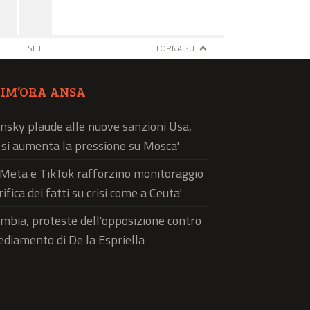
TT
SET
TORNA SU
TIM’ORA ANSA
nsky plaude alle nuove sanzioni Usa,
ì si aumenta la pressione su Mosca'
'Meta e TikTok rafforzino monitoraggio
rifica dei fatti su crisi come a Ceuta'
mbia, proteste dell'opposizione contro
sediamento di De la Espriella