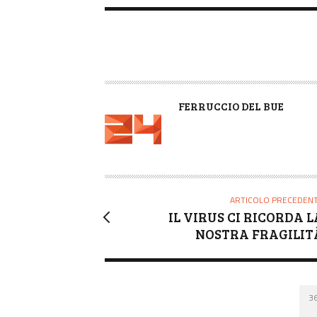
A
FERRUCCIO DEL BUE
U
T
O
R
E
ARTICOLO PRECEDEN
IL VIRUS CI RICORDA L
NOSTRA FRAGILIT
3