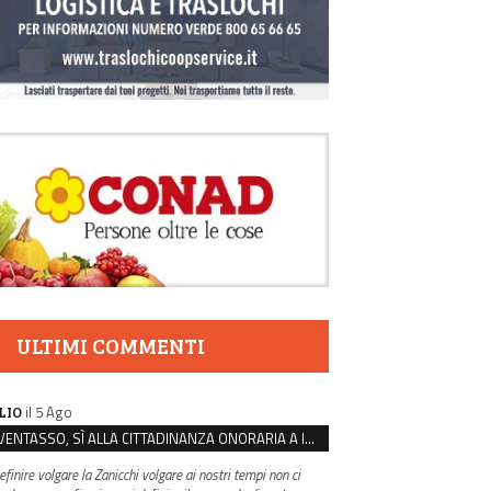
ULTIMI COMMENTI
il 5 Ago
LIO
VENTASSO, SÌ ALLA CITTADINANZA ONORARIA A IVA ZANICCHI. MA BARGIACCHI: “È DI PESSIMO GUSTO”
efinire volgare la Zanicchi volgare ai nostri tempi non ci