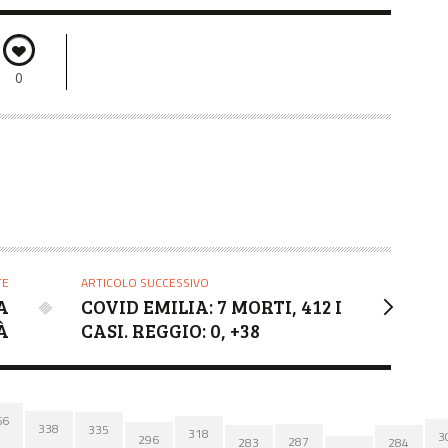
0
TE
ARTICOLO SUCCESSIVO
A
COVID EMILIA: 7 MORTI, 412 I
À
CASI. REGGIO: 0, +38
66
338
335
318
3
296
287
284
283