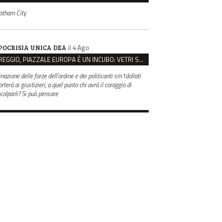
otham City
il 4 Ago
POCRISIA UNICA DEA
REGGIO, PIAZZALE EUROPA È UN INCUBO: VETRI SPACCATI E FURTI SULLE AUTO IN SOSTA
inazione delle forze dell'ordine e dei politicanti sm1dollati
rterà ai giustizieri, a quel punto chi avrà il coraggio di
ncolparli? Si può pensare