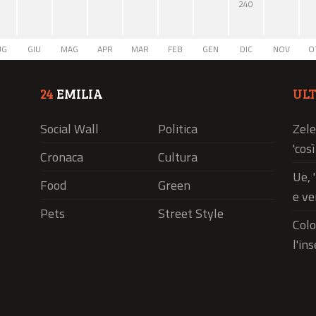
240
UG
GIU
MAG
APR
MAR
FEB
GEN
DIC
NOV
O
24
EMILIA
UL
Social Wall
Politica
Zele
'cos
Cronaca
Cultura
Ue, 
Food
Green
e ve
Pets
Street Style
Colo
l'in