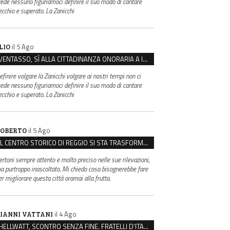
rede nessuno figuriamoci definire il suo modo di cantare
ecchio e superato. La Zanicchi
il 5 Ago
LIO
VENTASSO, SÌ ALLA CITTADINANZA ONORARIA A IVA ZANICCHI. MA BARGIACCHI: “È DI PESSIMO GUSTO”
efinire volgare la Zanicchi volgare ai nostri tempi non ci
rede nessuno figuriamoci definire il suo modo di cantare
ecchio e superato. La Zanicchi
il 5 Ago
OBERTO
IL CENTRO STORICO DI REGGIO SI STA TRASFORMANDO, E NON IN MEGLIO
ertoni sempre attento e molto preciso nelle sue rilevazioni,
a purtroppo inascoltato. Mi chiedo cosa bisognerebbe fare
er migliorare questa città oramai alla frutta.
il 4 Ago
IANNI VATTANI
HELLWATT, SCONTRO SENZA FINE. FRATELLI D’ITALIA: “MILANI PORTA DOCUMENTI, DE FRANCO INSULTI”