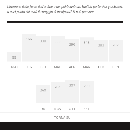
L'inazione delle forze dell'ordine e dei politicanti sm1dollati porterà ai giustizieri,
a quel punto chi avrà il coraggio di incolparli? Si può pensare
366
338
335
318
296
287
283
55
AGO
LUG
GIU
MAG
APR
MAR
FEB
GEN
307
299
284
240
DIC
NOV
OTT
SET
TORNA SU