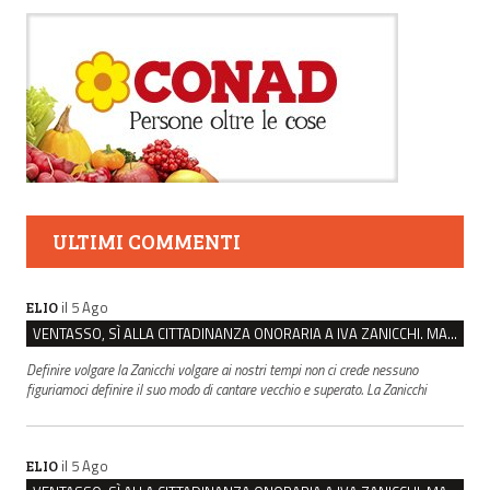
ULTIMI COMMENTI
il 5 Ago
ELIO
VENTASSO, SÌ ALLA CITTADINANZA ONORARIA A IVA ZANICCHI. MA BARGIACCHI: “È DI PESSIMO GUSTO”
Definire volgare la Zanicchi volgare ai nostri tempi non ci crede nessuno
figuriamoci definire il suo modo di cantare vecchio e superato. La Zanicchi
il 5 Ago
ELIO