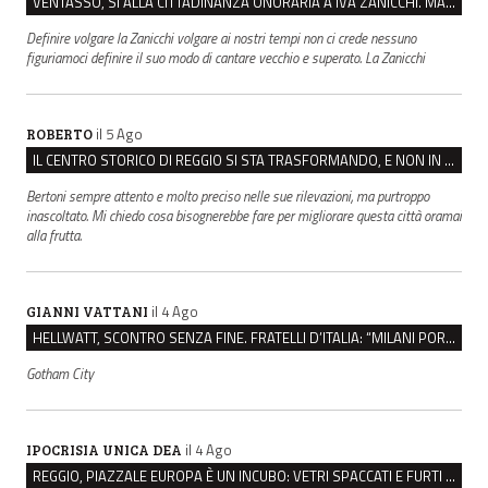
VENTASSO, SÌ ALLA CITTADINANZA ONORARIA A IVA ZANICCHI. MA BARGIACCHI: “È DI PESSIMO GUSTO”
Definire volgare la Zanicchi volgare ai nostri tempi non ci crede nessuno
figuriamoci definire il suo modo di cantare vecchio e superato. La Zanicchi
il 5 Ago
ROBERTO
IL CENTRO STORICO DI REGGIO SI STA TRASFORMANDO, E NON IN MEGLIO
Bertoni sempre attento e molto preciso nelle sue rilevazioni, ma purtroppo
inascoltato. Mi chiedo cosa bisognerebbe fare per migliorare questa città oramai
alla frutta.
il 4 Ago
GIANNI VATTANI
HELLWATT, SCONTRO SENZA FINE. FRATELLI D’ITALIA: “MILANI PORTA DOCUMENTI, DE FRANCO INSULTI”
Gotham City
il 4 Ago
IPOCRISIA UNICA DEA
REGGIO, PIAZZALE EUROPA È UN INCUBO: VETRI SPACCATI E FURTI SULLE AUTO IN SOSTA