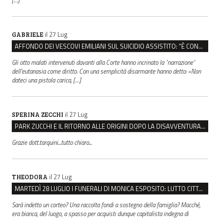
il 27 Lug
GABRIELE
AFFONDO DEI VESCOVI EMILIANI SUL SUICIDIO ASSISTITO: “È CONTRO IL VALORE DELLA PERSONA”
Gli otto malati intervenuti davanti alla Corte hanno incrinato la "narrazione"
dell'eutanasia come diritto. Con una semplicità disarmante hanno detto: «Non
dateci una pistola carica, […]
il 27 Lug
SPERINA ZECCHI
PARK ZUCCHI E IL RITORNO ALLE ORIGINI DOPO LA DISAVVENTURA CON REGGIO EMILIA PARCHEGGI
Grazie dott.tarquini...tutto chiaro...
il 27 Lug
THEODORA
MARTEDÌ 28 LUGLIO I FUNERALI DI MONICA ESPOSITO: LUTTO CITTADINO A MODENA E NONANTOLA
Sarà indetto un corteo? Una raccolta fondi a sostegno della famiglia? Macché,
era bianca, del luogo, a spasso per acquisti dunque capitalista indegna di