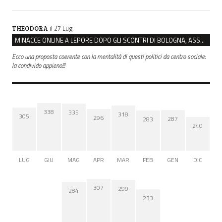
il 27 Lug
THEODORA
MINACCE ONLINE A LEPORE DOPO GLI SCONTRI DI BOLOGNA, ASSEGNATA LA SCORTA AL SINDACO
Ecco una proposta coerente con la mentalità di questi politici da centro sociale:
la condivido appieno!!!
338
335
318
305
296
287
283
240
LUG
GIU
MAG
APR
MAR
FEB
GEN
DIC
307
299
284
233