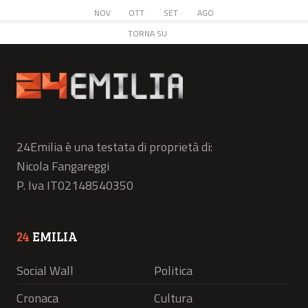
NOV
OTT
SET
AGO
TORNA SU
24Emilia è una testata di proprietà di:
Nicola Fangareggi
P. Iva IT02148540350
24
EMILIA
Social Wall
Politica
Cronaca
Cultura