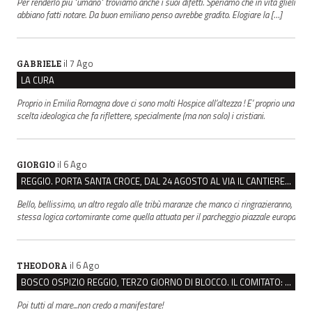
Per renderlo più "umano" troviamo anche i suoi difetti. Speriamo che in vita glieli
abbiano fatti notare. Da buon emiliano penso avrebbe gradito. Elogiare la […]
il 7 Ago
GABRIELE
LA CURA
Proprio in Emilia Romagna dove ci sono molti Hospice all’altezza ! E’ proprio una
scelta ideologica che fa riflettere, specialmente (ma non solo) i cristiani.
il 6 Ago
GIORGIO
REGGIO. PORTA SANTA CROCE, DAL 24 AGOSTO AL VIA IL CANTIERE PER IL NUOVO COLLETTORE FOGNARIO
Bello, bellissimo, un altro regalo alle tribù maranze che manco ci ringrazieranno,
stessa logica cortomirante come quella attuata per il parcheggio piazzale europa
il 6 Ago
THEODORA
BOSCO OSPIZIO REGGIO, TERZO GIORNO DI BLOCCO. IL COMITATO: “PRESIDIO FINO A VENERDÌ”
Poi tutti al mare...non credo a manifestare!