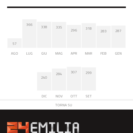
366
338
335
318
296
287
283
57
AGO
LUG
GIU
MAG
APR
MAR
FEB
GEN
307
299
284
240
DIC
NOV
OTT
SET
TORNA SU