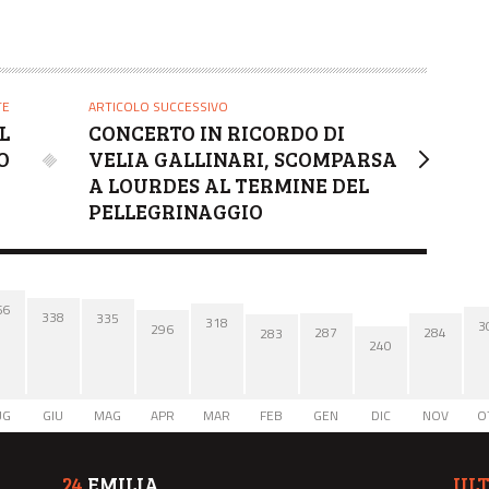
TE
ARTICOLO SUCCESSIVO
L
CONCERTO IN RICORDO DI
O
VELIA GALLINARI, SCOMPARSA
A LOURDES AL TERMINE DEL
PELLEGRINAGGIO
66
338
335
318
3
296
287
284
283
240
UG
GIU
MAG
APR
MAR
FEB
GEN
DIC
NOV
O
24
EMILIA
UL