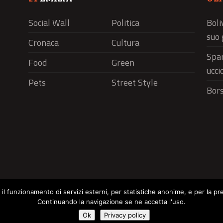
Social Wall
Politica
Boli
suo 
Cronaca
Cultura
Spar
Food
Green
ucci
Pets
Street Style
Bors
r il funzionamento di servizi esterni, per statistiche anonime, e per la pr
Continuando la navigazione se ne accetta l'uso.
Social Wall
Politica
Cronaca
Cu
Cookie Policy
Ok
Privacy policy