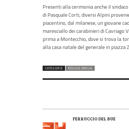
Presenti alla cerimonia anche il sindaco 
di Pasquale Corti, diversi Alpini proven
piacentino, dal milanese, un giovane c
maresciallo dei carabinieri di Cavriago 
prima a Montecchio, dove si trova la to
alla casa natale del generale in piazza 
CATEGORIE
REGGIO EMILIA
A
FERRUCCIO DEL BUE
U