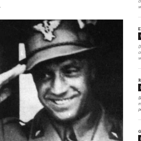
c
.
v
E
D
c
v
R
B
m
p
G