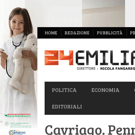
NAVIGAZIONE
HOME
REDAZIONE
PUBBLICITÀ
P
SECONDARIA
NAVIGAZIONE
POLITICA
ECONOMIA
PRIMARIA
EDITORIALI
Cavriago. Penn