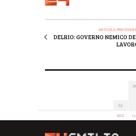
T
O
R
E
ARTICOLO PRECEDEN
DELRIO: GOVERNO NEMICO DE
LAVOR
3
52
AGO
L