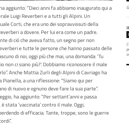
, ha aggiunto: “Dieci anni fa abbiamo inaugurato qui a
G
le Luigi Reverberi e a tutti gli Alpini. Un
e Corti, che era uno dei sopravvissuti della
I
 Reverberi a dovere. Per lui era come un padre.
te di ciò che aveva fatto, un segno per non
L'
everberi e tutte le persone che hanno passato delle
po
i
ascuno di noi, oggi più che mai, una domanda: ‘Tu
io non ci siano più?’. Dobbiamo riconoscere il male
o”. Anche Mattia Zurli degli Alpini di Cavriago ha
Pianella, a una riflessione: “Siamo qui per
ano di nuovo e ognuno deve fare la sua parte”.
Reggio, ha aggiunto: “Per settant’anni e passa
 è stata ‘vaccinata’ contro il male. Oggi,
perdendo di efficacia. Tante, troppe, sono le guerre
ordi”.