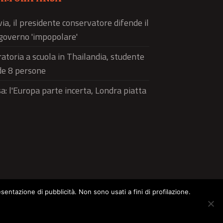
via, il presidente conservatore difende il
governo 'impopolare'
atoria a scuola in Thailandia, studente
de 8 persone
a: l'Europa parte incerta, Londra piatta
esentazione di pubblicità. Non sono usati a fini di profilazione.
ltura
Food
Green
Pets
Street Style