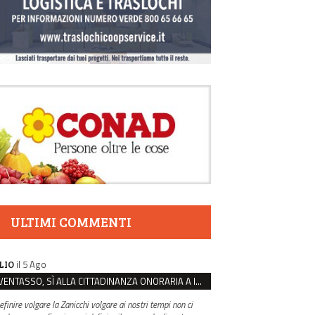
ULTIMI COMMENTI
il 5 Ago
LIO
VENTASSO, SÌ ALLA CITTADINANZA ONORARIA A IVA ZANICCHI. MA BARGIACCHI: “È DI PESSIMO GUSTO”
efinire volgare la Zanicchi volgare ai nostri tempi non ci