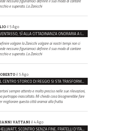
rede nessuno figuriamoci definire il suo modo di cantare
ecchio e superato. La Zanicchi
il 5 Ago
LIO
VENTASSO, SÌ ALLA CITTADINANZA ONORARIA A IVA ZANICCHI. MA BARGIACCHI: “È DI PESSIMO GUSTO”
efinire volgare la Zanicchi volgare ai nostri tempi non ci
rede nessuno figuriamoci definire il suo modo di cantare
ecchio e superato. La Zanicchi
il 5 Ago
OBERTO
IL CENTRO STORICO DI REGGIO SI STA TRASFORMANDO, E NON IN MEGLIO
ertoni sempre attento e molto preciso nelle sue rilevazioni,
a purtroppo inascoltato. Mi chiedo cosa bisognerebbe fare
er migliorare questa città oramai alla frutta.
il 4 Ago
IANNI VATTANI
HELLWATT, SCONTRO SENZA FINE. FRATELLI D’ITALIA: “MILANI PORTA DOCUMENTI, DE FRANCO INSULTI”