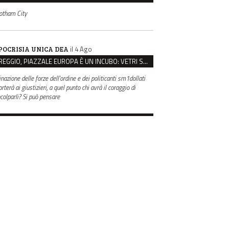
otham City
il 4 Ago
POCRISIA UNICA DEA
REGGIO, PIAZZALE EUROPA È UN INCUBO: VETRI SPACCATI E FURTI SULLE AUTO IN SOSTA
inazione delle forze dell'ordine e dei politicanti sm1dollati
rterà ai giustizieri, a quel punto chi avrà il coraggio di
ncolparli? Si può pensare