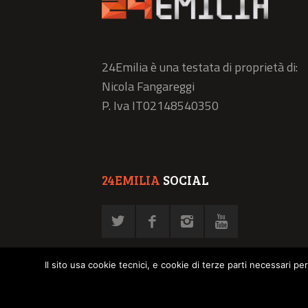
24Emilia è una testata di proprietà di:
Nicola Fangareggi
P. Iva IT02148540350
24EMILIA
SOCIAL
Il sito usa cookie tecnici, e cookie di terze parti necessari pe
© NFN srl - P. Iva 02878030358 -
Privacy Policy
-