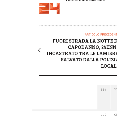
U
T
O
R
E
ARTICOLO PRECEDEN
FUORI STRADA LA NOTTE D
CAPODANNO, 24ENN
INCASTRATO TRA LE LAMIERE
SALVATO DALLA POLIZI
LOCAL
3
334
LUG
G