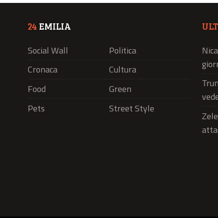
24
EMILIA
UL
Social Wall
Politica
Nica
gior
Cronaca
Cultura
Trum
Food
Green
vede
Pets
Street Style
Zele
atta