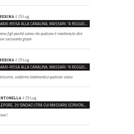
il 29 Lug
PERINA
MAXI-RISSA ALLA CANALINA, MASSARI: “A REGGIO FATTI COSÌ GRAVI NON DEVONO TROVARE SPAZIO”
anno figli perché sanno che qualcuno li mantiene,lei dice
ose sacrosanto grazie
il 29 Lug
PERINA
MAXI-RISSA ALLA CANALINA, MASSARI: “A REGGIO FATTI COSÌ GRAVI NON DEVONO TROVARE SPAZIO”
erissimo.. confermo totalmente.a qualsiasi orario
il 29 Lug
NTONELLA
LEPORE, 35 SINDACI (TRA CUI MASSARI) SCRIVONO A MELONI: “BASTA ATTACCHI ISTITUZIONALI”
rava !