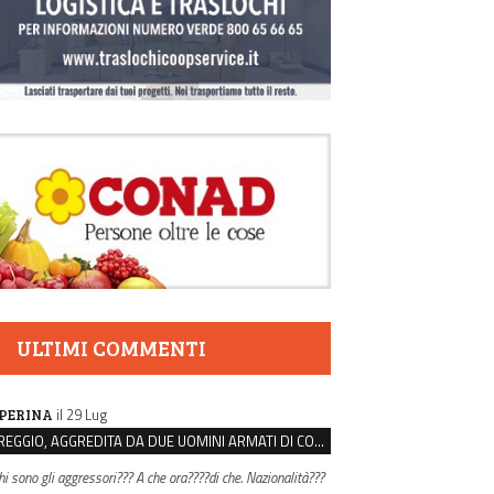
ULTIMI COMMENTI
il 29 Lug
PERINA
REGGIO, AGGREDITA DA DUE UOMINI ARMATI DI COLTELLO PER LA BORSA: LEI REAGISCE E LI FA SCAPPARE
hi sono gli aggressori??? A che ora????di che. Nazionalità???