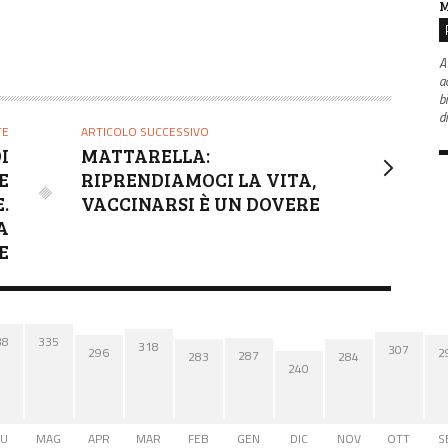
M
A
ac
b
d
TE
ARTICOLO SUCCESSIVO
I
MATTARELLA:
E
RIPRENDIAMOCI LA VITA,
.
VACCINARSI È UN DOVERE
A
E
38
335
318
307
2
296
287
284
283
240
IU
MAG
APR
MAR
FEB
GEN
DIC
NOV
OTT
S