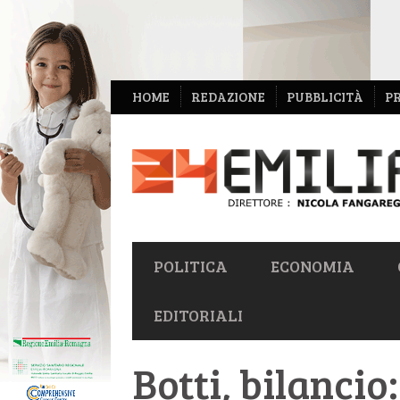
NAVIGAZIONE
HOME
REDAZIONE
PUBBLICITÀ
P
SECONDARIA
NAVIGAZIONE
POLITICA
ECONOMIA
PRIMARIA
EDITORIALI
Botti, bilanci