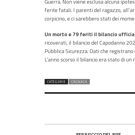
Guerra. Non viene esclusa alcuna ipotesi
ferite fatali. I parenti del ragazzo, all’
corpicino, e ci sarebbero stati dei momen
Un morto e 79 feriti il bilancio ufficia
ricoverati, il bilancio del Capodanno 20
Pubblica Sicurezza. Dati che registrano 
L’anno scorso il bilancio era stato di un 
CATEGORIE
CRONACA
A
FERRUCCIO DEL BUE