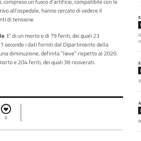
, compreso un fuoco d’artificio, compatibile con le
arrivo all’ospedale, hanno cercato di vedere il
S
ti di tensione.
le
. E’ di un morto e di 79 feriti, dei quali 23
F
c
21 secondo i dati forniti dal Dipartimento della
una diminuzione, definita “lieve” rispetto al 2020.
morto e 204 feriti, dei quali 38 ricoverati.
S
V
A
0
b