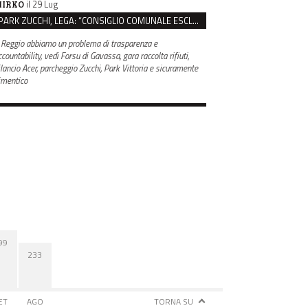
il 29 Lug
IRKO
PARK ZUCCHI, LEGA: “CONSIGLIO COMUNALE ESCLUSO DALLE SCELTE, PRETENDIAMO TUTTI GLI ATTI”
 Reggio abbiamo un problema di trasparenza e
countability, vedi Forsu di Gavassa, gara raccolta rifiuti,
ilancio Acer, parcheggio Zucchi, Park Vittoria e sicuramente
imentico
99
233
ET
AGO
TORNA SU