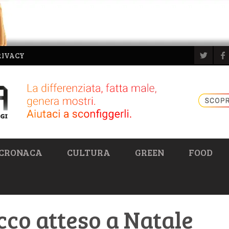
RIVACY
CRONACA
CULTURA
GREEN
FOOD
icco atteso a Natale