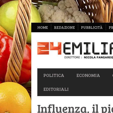
NAVIGAZIONE
HOME
REDAZIONE
PUBBLICITÀ
P
SECONDARIA
NAVIGAZIONE
POLITICA
ECONOMIA
PRIMARIA
EDITORIALI
Influenza, il p