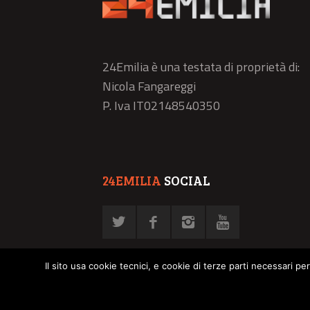
24Emilia è una testata di proprietà di:
Nicola Fangareggi
P. Iva IT02148540350
24EMILIA
SOCIAL
Il sito usa cookie tecnici, e cookie di terze parti necessari pe
© NFN srl - P. Iva 02878030358 -
Privacy Policy
-