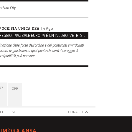
otham City
il 4 Ago
POCRISIA UNICA DEA
REGGIO, PIAZZALE EUROPA È UN INCUBO: VETRI SPACCATI E FURTI SULLE AUTO IN SOSTA
inazione delle forze dell'ordine e dei politicanti sm1dollati
rterà ai giustizieri, a quel punto chi avrà il coraggio di
ncolparli? Si può pensare
07
299
TT
SET
TORNA SU
TIM’ORA ANSA