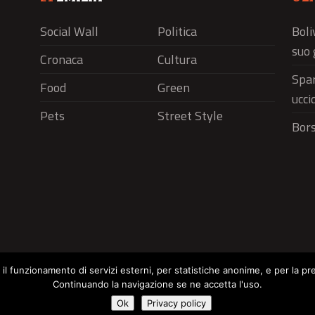
Social Wall
Politica
Boli
suo 
Cronaca
Cultura
Spar
Food
Green
ucci
Pets
Street Style
Bors
r il funzionamento di servizi esterni, per statistiche anonime, e per la pr
Continuando la navigazione se ne accetta l'uso.
Social Wall
Politica
Cronaca
Cu
Cookie Policy
Ok
Privacy policy