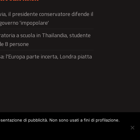
via, il presidente conservatore difende il
governo 'impopolare'
atoria a scuola in Thailandia, studente
de 8 persone
a: l'Europa parte incerta, Londra piatta
esentazione di pubblicità. Non sono usati a fini di profilazione.
ltura
Food
Green
Pets
Street Style