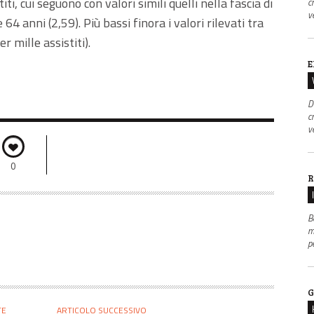
titi, cui seguono con valori simili quelli nella fascia di
c
v
e 64 anni (2,59). Più bassi finora i valori rilevati tra
r mille assistiti).
E
D
c
v
0
R
B
m
p
G
TE
ARTICOLO SUCCESSIVO