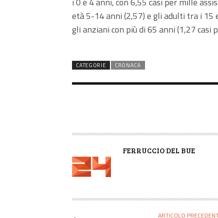
i 0 e 4 anni, con 6,55 casi per mille assis
età 5-14 anni (2,57) e gli adulti tra i 15 
gli anziani con più di 65 anni (1,27 casi pe
CATEGORIE
CRONACA
A
FERRUCCIO DEL BUE
U
T
O
R
E
ARTICOLO PRECEDEN