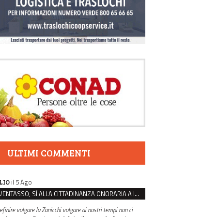
ULTIMI COMMENTI
il 5 Ago
LIO
VENTASSO, SÌ ALLA CITTADINANZA ONORARIA A IVA ZANICCHI. MA BARGIACCHI: “È DI PESSIMO GUSTO”
efinire volgare la Zanicchi volgare ai nostri tempi non ci