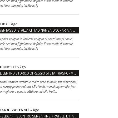
rede nessuno figuriamoci definire il suo modo di cantare
ecchio e superato. La Zanicchi
il 5 Ago
LIO
VENTASSO, SÌ ALLA CITTADINANZA ONORARIA A IVA ZANICCHI. MA BARGIACCHI: “È DI PESSIMO GUSTO”
efinire volgare la Zanicchi volgare ai nostri tempi non ci
rede nessuno figuriamoci definire il suo modo di cantare
ecchio e superato. La Zanicchi
il 5 Ago
OBERTO
IL CENTRO STORICO DI REGGIO SI STA TRASFORMANDO, E NON IN MEGLIO
ertoni sempre attento e molto preciso nelle sue rilevazioni,
a purtroppo inascoltato. Mi chiedo cosa bisognerebbe fare
er migliorare questa città oramai alla frutta.
il 4 Ago
IANNI VATTANI
HELLWATT, SCONTRO SENZA FINE. FRATELLI D’ITALIA: “MILANI PORTA DOCUMENTI, DE FRANCO INSULTI”