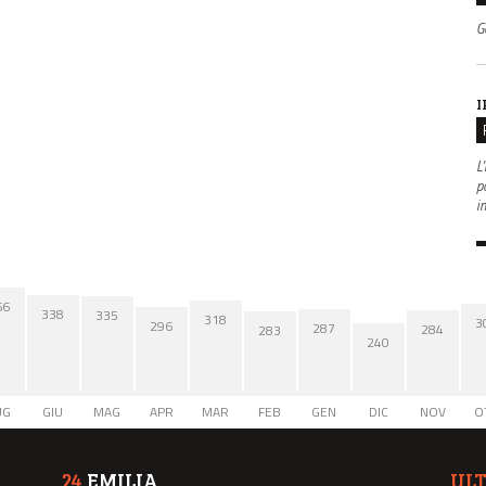
G
I
L'
po
i
66
338
335
318
3
296
287
284
283
240
UG
GIU
MAG
APR
MAR
FEB
GEN
DIC
NOV
O
24
EMILIA
UL