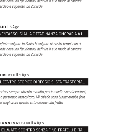
rede nessuno figuriamoci definire il suo modo di cantare
ecchio e superato. La Zanicchi
il 5 Ago
LIO
VENTASSO, SÌ ALLA CITTADINANZA ONORARIA A IVA ZANICCHI. MA BARGIACCHI: “È DI PESSIMO GUSTO”
efinire volgare la Zanicchi volgare ai nostri tempi non ci
rede nessuno figuriamoci definire il suo modo di cantare
ecchio e superato. La Zanicchi
il 5 Ago
OBERTO
IL CENTRO STORICO DI REGGIO SI STA TRASFORMANDO, E NON IN MEGLIO
ertoni sempre attento e molto preciso nelle sue rilevazioni,
a purtroppo inascoltato. Mi chiedo cosa bisognerebbe fare
er migliorare questa città oramai alla frutta.
il 4 Ago
IANNI VATTANI
HELLWATT, SCONTRO SENZA FINE. FRATELLI D’ITALIA: “MILANI PORTA DOCUMENTI, DE FRANCO INSULTI”