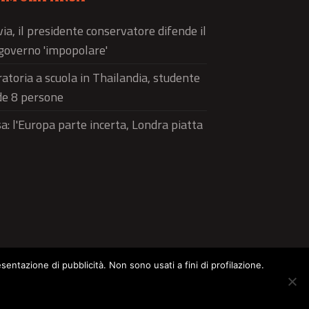
via, il presidente conservatore difende il
governo 'impopolare'
atoria a scuola in Thailandia, studente
de 8 persone
a: l'Europa parte incerta, Londra piatta
esentazione di pubblicità. Non sono usati a fini di profilazione.
ltura
Food
Green
Pets
Street Style