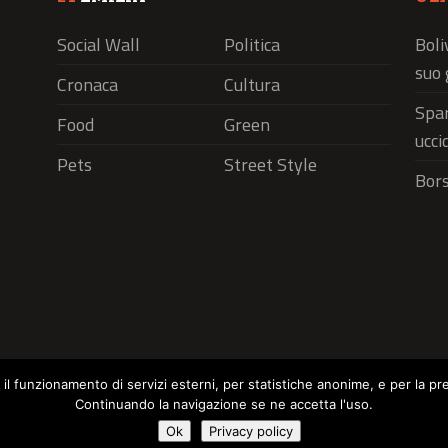
Social Wall
Politica
Boli
suo 
Cronaca
Cultura
Spar
Food
Green
ucci
Pets
Street Style
Bors
r il funzionamento di servizi esterni, per statistiche anonime, e per la pr
Continuando la navigazione se ne accetta l'uso.
Social Wall
Politica
Cronaca
Cu
Cookie Policy
Ok
Privacy policy