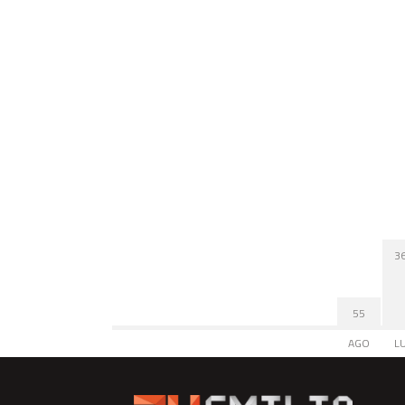
3
55
AGO
L