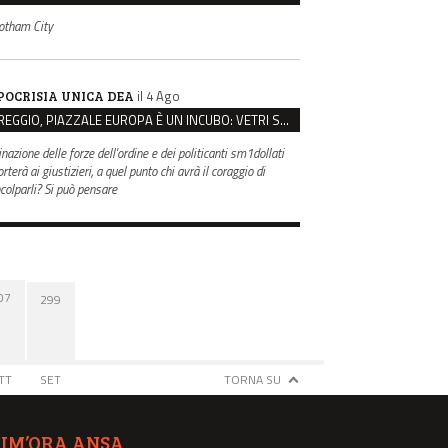
otham City
il 4 Ago
POCRISIA UNICA DEA
REGGIO, PIAZZALE EUROPA È UN INCUBO: VETRI SPACCATI E FURTI SULLE AUTO IN SOSTA
inazione delle forze dell'ordine e dei politicanti sm1dollati
rterà ai giustizieri, a quel punto chi avrà il coraggio di
ncolparli? Si può pensare
07
299
TT
SET
TORNA SU
TIM’ORA ANSA