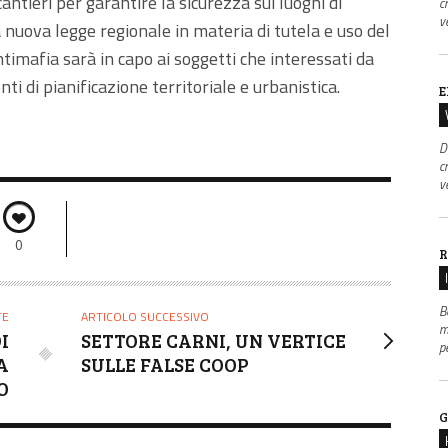
antieri per garantire la sicurezza sui luoghi di
c
v
a nuova legge regionale in materia di tutela e uso del
ntimafia sarà in capo ai soggetti che interessati da
ti di pianificazione territoriale e urbanistica.
E
D
c
v
0
R
B
TE
ARTICOLO SUCCESSIVO
m
I
SETTORE CARNI, UN VERTICE
p
A
SULLE FALSE COOP
O
G