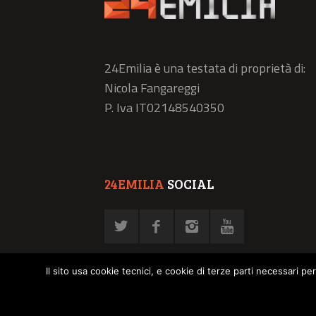
24Emilia è una testata di proprietà di:
Nicola Fangareggi
P. Iva IT02148540350
24EMILIA
SOCIAL
Il sito usa cookie tecnici, e cookie di terze parti necessari pe
© NFN srl - P. Iva 02878030358 -
Privacy Policy
-