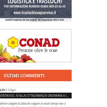
ULTIMI COMMENTI
il 5 Ago
LIO
VENTASSO, SÌ ALLA CITTADINANZA ONORARIA A IVA ZANICCHI. MA BARGIACCHI: “È DI PESSIMO GUSTO”
efinire volgare la Zanicchi volgare ai nostri tempi non ci