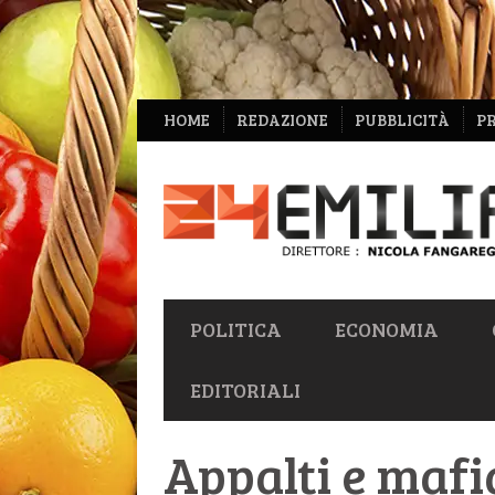
NAVIGAZIONE
HOME
REDAZIONE
PUBBLICITÀ
P
SECONDARIA
NAVIGAZIONE
POLITICA
ECONOMIA
PRIMARIA
EDITORIALI
Appalti e mafi