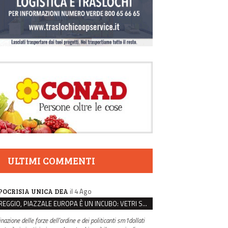
ULTIMI COMMENTI
il 4 Ago
POCRISIA UNICA DEA
REGGIO, PIAZZALE EUROPA È UN INCUBO: VETRI SPACCATI E FURTI SULLE AUTO IN SOSTA
inazione delle forze dell'ordine e dei politicanti sm1dollati