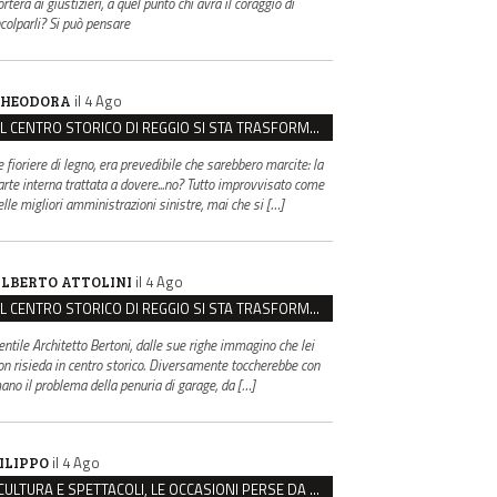
rterà ai giustizieri, a quel punto chi avrà il coraggio di
ncolparli? Si può pensare
il 4 Ago
HEODORA
IL CENTRO STORICO DI REGGIO SI STA TRASFORMANDO, E NON IN MEGLIO
e fioriere di legno, era prevedibile che sarebbero marcite: la
arte interna trattata a dovere...no? Tutto improvvisato come
elle migliori amministrazioni sinistre, mai che si […]
il 4 Ago
LBERTO ATTOLINI
IL CENTRO STORICO DI REGGIO SI STA TRASFORMANDO, E NON IN MEGLIO
entile Architetto Bertoni, dalle sue righe immagino che lei
on risieda in centro storico. Diversamente toccherebbe con
ano il problema della penuria di garage, da […]
il 4 Ago
ILIPPO
CULTURA E SPETTACOLI, LE OCCASIONI PERSE DA REGGIO