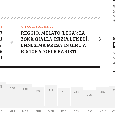
B
L
d
c
TE
ARTICOLO SUCCESSIVO
7
REGGIO, MELATO (LEGA): LA
SU
ZONA GIALLA INIZIA LUNEDÌ,
W
%.
ENNESIMA PRESA IN GIRO A
6
RISTORATORI E BARISTI
S
I
p
c
66
338
335
318
3
296
287
284
283
240
UG
GIU
MAG
APR
MAR
FEB
GEN
DIC
NOV
O