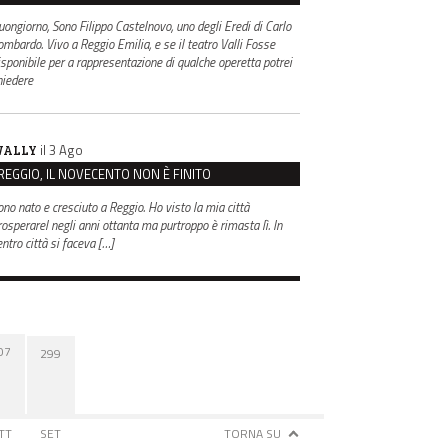
uongiorno, Sono Filippo Castelnovo, uno degli Eredi di Carlo
ombardo. Vivo a Reggio Emilia, e se il teatro Valli Fosse
isponibile per a rappresentazione di qualche operetta potrei
hiedere
il 3 Ago
ALLY
REGGIO, IL NOVECENTO NON È FINITO
ono nato e cresciuto a Reggio. Ho visto la mia città
rosperarel negli anni ottanta ma purtroppo è rimasta lì. In
entro città si faceva […]
07
299
TT
SET
TORNA SU