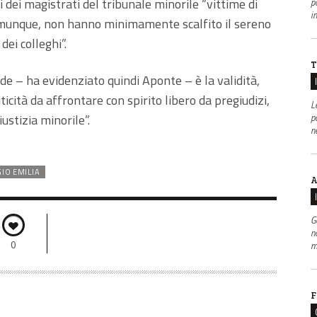
 dei magistrati del tribunale minorile “vittime di
po
i
omunque, non hanno minimamente scalfito il sereno
dei colleghi”.
T
de – ha evidenziato quindi Aponte – è la validità,
icità da affrontare con spirito libero da pregiudizi,
L
p
ustizia minorile”.
n
IO EMILIA
A
G
n
0
m
F