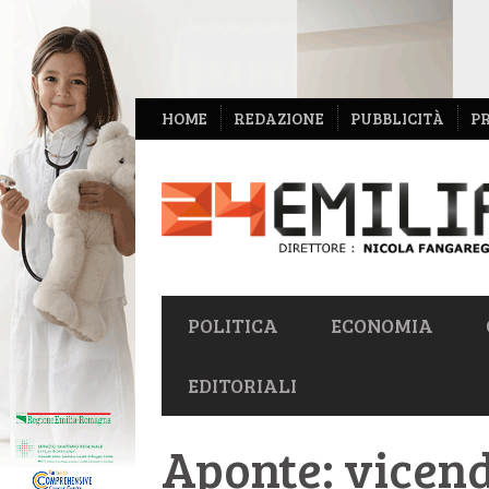
NAVIGAZIONE
HOME
REDAZIONE
PUBBLICITÀ
P
SECONDARIA
NAVIGAZIONE
POLITICA
ECONOMIA
PRIMARIA
EDITORIALI
Aponte: vicend