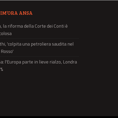
TIM’ORA ANSA
 la riforma della Corte dei Conti è
colosa
hi, 'colpita una petroliera saudita nel
 Rosso'
a: l'Europa parte in lieve rialzo, Londra
3%