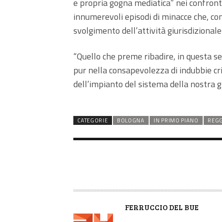
e propria gogna mediatica” nei confronti
innumerevoli episodi di minacce che, c
svolgimento dell’attività giurisdizionale 
“Quello che preme ribadire, in questa se
pur nella consapevolezza di indubbie crit
dell’impianto del sistema della nostra gi
CATEGORIE
BOLOGNA
IN PRIMO PIANO
REGG
A
FERRUCCIO DEL BUE
U