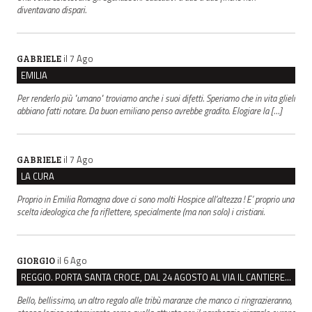
diventavano dispari.
il 7 Ago
GABRIELE
EMILIA
Per renderlo più "umano" troviamo anche i suoi difetti. Speriamo che in vita glieli
abbiano fatti notare. Da buon emiliano penso avrebbe gradito. Elogiare la […]
il 7 Ago
GABRIELE
LA CURA
Proprio in Emilia Romagna dove ci sono molti Hospice all’altezza ! E’ proprio una
scelta ideologica che fa riflettere, specialmente (ma non solo) i cristiani.
il 6 Ago
GIORGIO
REGGIO. PORTA SANTA CROCE, DAL 24 AGOSTO AL VIA IL CANTIERE PER IL NUOVO COLLETTORE FOGNARIO
Bello, bellissimo, un altro regalo alle tribù maranze che manco ci ringrazieranno,