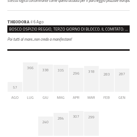
stessa logica cortomirante come quella attuata per il parcheggio piazzale europa
il 6 Ago
THEODORA
BOSCO OSPIZIO REGGIO, TERZO GIORNO DI BLOCCO. IL COMITATO: “PRESIDIO FINO A VENERDÌ”
Poi tutti al mare...non credo a manifestare!
366
338
335
318
296
287
283
57
AGO
LUG
GIU
MAG
APR
MAR
FEB
GEN
307
299
284
240