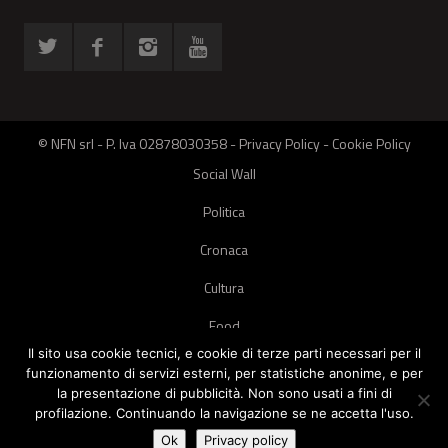
© NFN srl - P. Iva 02878030358 -
Privacy Policy
-
Cookie Policy
Social Wall
Politica
Cronaca
Cultura
Food
Il sito usa cookie tecnici, e cookie di terze parti necessari per il
Green
funzionamento di servizi esterni, per statistiche anonime, e per
la presentazione di pubblicità. Non sono usati a fini di
Pets
profilazione. Continuando la navigazione se ne accetta l'uso.
Street Style
Ok
Privacy policy