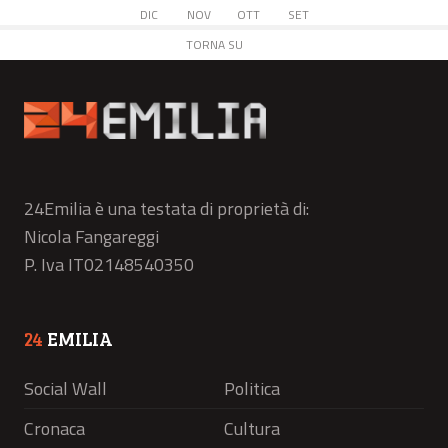
DIC
NOV
OTT
SET
TORNA SU
24Emilia è una testata di proprietà di:
Nicola Fangareggi
P. Iva IT02148540350
24
EMILIA
Social Wall
Politica
Cronaca
Cultura