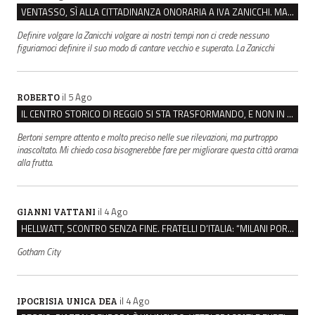
VENTASSO, SÌ ALLA CITTADINANZA ONORARIA A IVA ZANICCHI. MA BARGIACCHI: “È DI PESSIMO GUSTO”
Definire volgare la Zanicchi volgare ai nostri tempi non ci crede nessuno
figuriamoci definire il suo modo di cantare vecchio e superato. La Zanicchi
il 5 Ago
ROBERTO
IL CENTRO STORICO DI REGGIO SI STA TRASFORMANDO, E NON IN MEGLIO
Bertoni sempre attento e molto preciso nelle sue rilevazioni, ma purtroppo
inascoltato. Mi chiedo cosa bisognerebbe fare per migliorare questa città oramai
alla frutta.
il 4 Ago
GIANNI VATTANI
HELLWATT, SCONTRO SENZA FINE. FRATELLI D’ITALIA: “MILANI PORTA DOCUMENTI, DE FRANCO INSULTI”
Gotham City
il 4 Ago
IPOCRISIA UNICA DEA