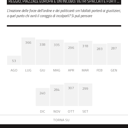
REGGIO, PIAZZALE EUROPA È UN INCUBO: VETRI SPACCATI E FURTI SULLE AUTO IN SOSTA
L'inazione delle forze dell'ordine e dei politicanti sm1dollati porterà ai giustizieri,
a quel punto chi avrà il coraggio di incolparli? Si può pensare
366
338
335
318
296
287
283
53
AGO
LUG
GIU
MAG
APR
MAR
FEB
GEN
307
299
284
240
DIC
NOV
OTT
SET
TORNA SU