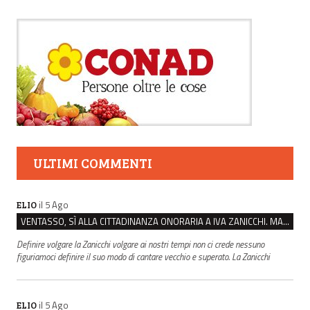
ULTIMI COMMENTI
il 5 Ago
ELIO
VENTASSO, SÌ ALLA CITTADINANZA ONORARIA A IVA ZANICCHI. MA BARGIACCHI: “È DI PESSIMO GUSTO”
Definire volgare la Zanicchi volgare ai nostri tempi non ci crede nessuno
figuriamoci definire il suo modo di cantare vecchio e superato. La Zanicchi
il 5 Ago
ELIO