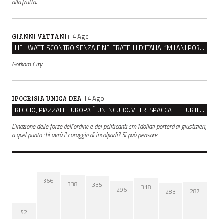
alla frutta.
il 4 Ago
GIANNI VATTANI
HELLWATT, SCONTRO SENZA FINE. FRATELLI D’ITALIA: “MILANI PORTA DOCUMENTI, DE FRANCO INSULTI”
Gotham City
il 4 Ago
IPOCRISIA UNICA DEA
REGGIO, PIAZZALE EUROPA È UN INCUBO: VETRI SPACCATI E FURTI SULLE AUTO IN SOSTA
L'inazione delle forze dell'ordine e dei politicanti sm1dollati porterà ai giustizieri,
a quel punto chi avrà il coraggio di incolparli? Si può pensare
366
338
335
318
296
287
283
52