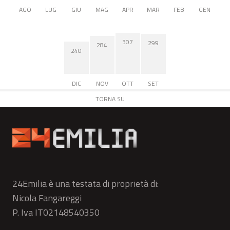
AGO
LUG
GIU
MAG
APR
MAR
FEB
GEN
307
299
284
240
DIC
NOV
OTT
SET
TORNA SU
24Emilia è una testata di proprietà di:
Nicola Fangareggi
P. Iva IT02148540350