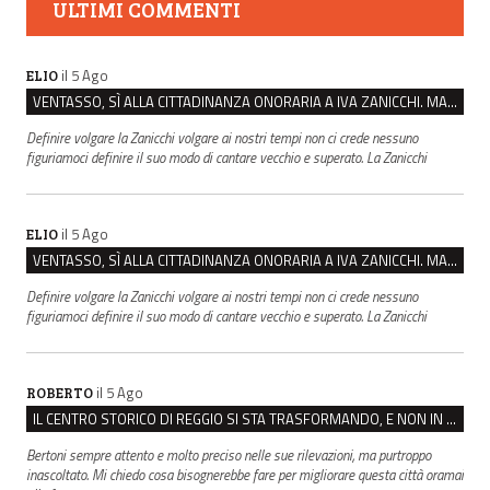
ULTIMI COMMENTI
il 5 Ago
ELIO
VENTASSO, SÌ ALLA CITTADINANZA ONORARIA A IVA ZANICCHI. MA BARGIACCHI: “È DI PESSIMO GUSTO”
Definire volgare la Zanicchi volgare ai nostri tempi non ci crede nessuno
figuriamoci definire il suo modo di cantare vecchio e superato. La Zanicchi
il 5 Ago
ELIO
VENTASSO, SÌ ALLA CITTADINANZA ONORARIA A IVA ZANICCHI. MA BARGIACCHI: “È DI PESSIMO GUSTO”
Definire volgare la Zanicchi volgare ai nostri tempi non ci crede nessuno
figuriamoci definire il suo modo di cantare vecchio e superato. La Zanicchi
il 5 Ago
ROBERTO
IL CENTRO STORICO DI REGGIO SI STA TRASFORMANDO, E NON IN MEGLIO
Bertoni sempre attento e molto preciso nelle sue rilevazioni, ma purtroppo
inascoltato. Mi chiedo cosa bisognerebbe fare per migliorare questa città oramai