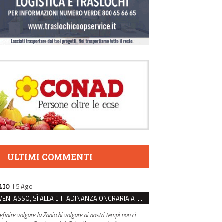
ULTIMI COMMENTI
il 5 Ago
LIO
VENTASSO, SÌ ALLA CITTADINANZA ONORARIA A IVA ZANICCHI. MA BARGIACCHI: “È DI PESSIMO GUSTO”
efinire volgare la Zanicchi volgare ai nostri tempi non ci