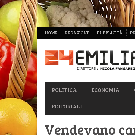
NAVIGAZIONE
HOME
REDAZIONE
PUBBLICITÀ
P
SECONDARIA
NAVIGAZIONE
POLITICA
ECONOMIA
PRIMARIA
EDITORIALI
Vendevano can