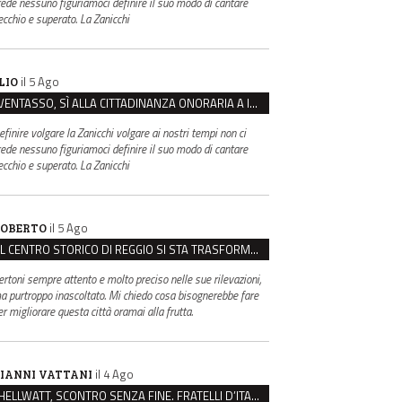
rede nessuno figuriamoci definire il suo modo di cantare
ecchio e superato. La Zanicchi
il 5 Ago
LIO
VENTASSO, SÌ ALLA CITTADINANZA ONORARIA A IVA ZANICCHI. MA BARGIACCHI: “È DI PESSIMO GUSTO”
efinire volgare la Zanicchi volgare ai nostri tempi non ci
rede nessuno figuriamoci definire il suo modo di cantare
ecchio e superato. La Zanicchi
il 5 Ago
OBERTO
IL CENTRO STORICO DI REGGIO SI STA TRASFORMANDO, E NON IN MEGLIO
ertoni sempre attento e molto preciso nelle sue rilevazioni,
a purtroppo inascoltato. Mi chiedo cosa bisognerebbe fare
er migliorare questa città oramai alla frutta.
il 4 Ago
IANNI VATTANI
HELLWATT, SCONTRO SENZA FINE. FRATELLI D’ITALIA: “MILANI PORTA DOCUMENTI, DE FRANCO INSULTI”