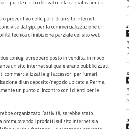
c
fiori, piante e altri derivati dalla cannabis per un
v
tro preventivo delle parti di un sito internet
 condivisa dal gip, per la commercializzazione di
E
bilità tecnica di inibizione parziale del sito web,
D
c
v
i due coniugi avrebbero posto in vendita, in modo
ante un sito internet sul quale erano pubblicizzati,
ti commercializzati e gli accessori per fumarli.
R
ndicazione di un deposito/negozio ubicato a Parma,
amente un punto di incontro con i clienti per le
B
m
p
avrebbe organizzato l’attività, sarebbe stato
ia promuovendo i prodotti sul sito internet sia
G