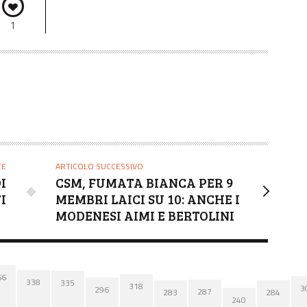
1
TE
ARTICOLO SUCCESSIVO
I
CSM, FUMATA BIANCA PER 9
I
MEMBRI LAICI SU 10: ANCHE I
MODENESI AIMI E BERTOLINI
66
338
335
318
3
296
287
284
283
240