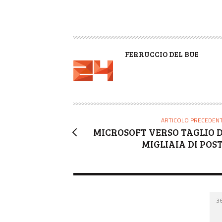
A
FERRUCCIO DEL BUE
U
T
O
R
E
ARTICOLO PRECEDEN
MICROSOFT VERSO TAGLIO D
MIGLIAIA DI POST
3