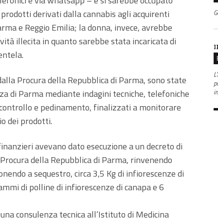
elefonici e via whatsapp – e si sarebbe occupato
prodotti derivati dalla cannabis agli acquirenti
G
 Parma e Reggio Emilia; la donna, invece, avrebbe
vità illecita in quanto sarebbe stata incaricata di
I
entela.
L'
te dalla Procura della Repubblica di Parma, sono state
po
i
nza di Parma mediante indagini tecniche, telefoniche
 controllo e pedinamento, finalizzati a monitorare
io dei prodotti.
 finanzieri avevano dato esecuzione a un decreto di
 Procura della Repubblica di Parma, rinvenendo
onendo a sequestro, circa 3,5 Kg di infiorescenze di
mi di polline di infiorescenze di canapa e 6
 una consulenza tecnica all’Istituto di Medicina