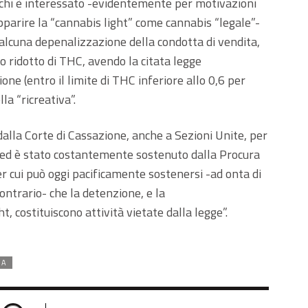
chi è interessato -evidentemente per motivazioni
pparire la “cannabis light” come cannabis “legale”-
alcuna depenalizzazione della condotta di vendita,
uto ridotto di THC, avendo la citata legge
one (entro il limite di THC inferiore allo 0,6 per
la “ricreativa”.
 dalla Corte di Cassazione, anche a Sezioni Unite, per
a, ed è stato costantemente sostenuto dalla Procura
er cui può oggi pacificamente sostenersi -ad onta di
ontrario- che la detenzione, e la
, costituiscono attività vietate dalla legge”.
MA