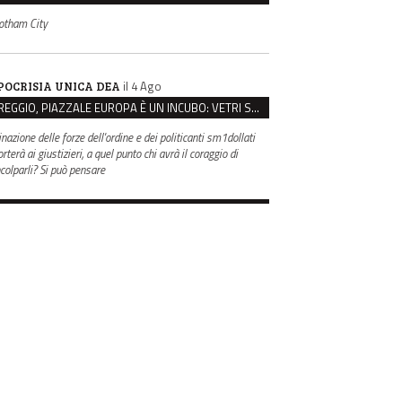
otham City
il 4 Ago
POCRISIA UNICA DEA
REGGIO, PIAZZALE EUROPA È UN INCUBO: VETRI SPACCATI E FURTI SULLE AUTO IN SOSTA
inazione delle forze dell'ordine e dei politicanti sm1dollati
rterà ai giustizieri, a quel punto chi avrà il coraggio di
ncolparli? Si può pensare