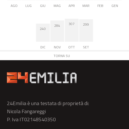
AGO
LUG
GIU
MAG
APR
MAR
FEB
GEN
307
299
284
240
DIC
NOV
OTT
SET
TORNA SU
24Emilia è una testata di proprietà di:
Nicola Fangareggi
P. Iva IT02148540350