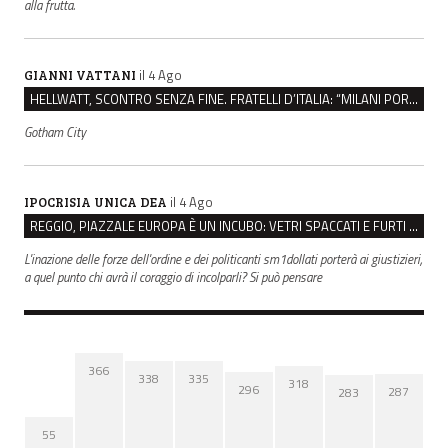
alla frutta.
il 4 Ago
GIANNI VATTANI
HELLWATT, SCONTRO SENZA FINE. FRATELLI D’ITALIA: “MILANI PORTA DOCUMENTI, DE FRANCO INSULTI”
Gotham City
il 4 Ago
IPOCRISIA UNICA DEA
REGGIO, PIAZZALE EUROPA È UN INCUBO: VETRI SPACCATI E FURTI SULLE AUTO IN SOSTA
L'inazione delle forze dell'ordine e dei politicanti sm1dollati porterà ai giustizieri,
a quel punto chi avrà il coraggio di incolparli? Si può pensare
366
338
335
318
296
287
283
55