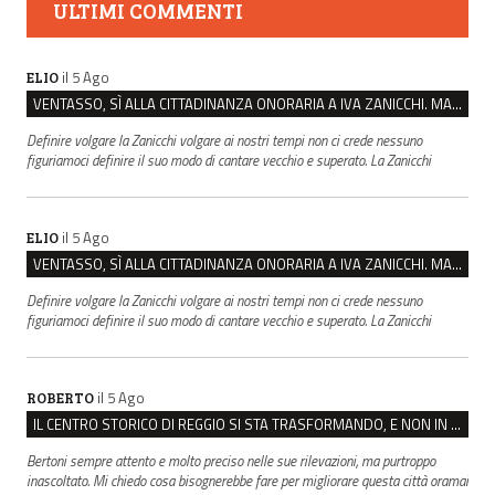
ULTIMI COMMENTI
il 5 Ago
ELIO
VENTASSO, SÌ ALLA CITTADINANZA ONORARIA A IVA ZANICCHI. MA BARGIACCHI: “È DI PESSIMO GUSTO”
Definire volgare la Zanicchi volgare ai nostri tempi non ci crede nessuno
figuriamoci definire il suo modo di cantare vecchio e superato. La Zanicchi
il 5 Ago
ELIO
VENTASSO, SÌ ALLA CITTADINANZA ONORARIA A IVA ZANICCHI. MA BARGIACCHI: “È DI PESSIMO GUSTO”
Definire volgare la Zanicchi volgare ai nostri tempi non ci crede nessuno
figuriamoci definire il suo modo di cantare vecchio e superato. La Zanicchi
il 5 Ago
ROBERTO
IL CENTRO STORICO DI REGGIO SI STA TRASFORMANDO, E NON IN MEGLIO
Bertoni sempre attento e molto preciso nelle sue rilevazioni, ma purtroppo
inascoltato. Mi chiedo cosa bisognerebbe fare per migliorare questa città oramai