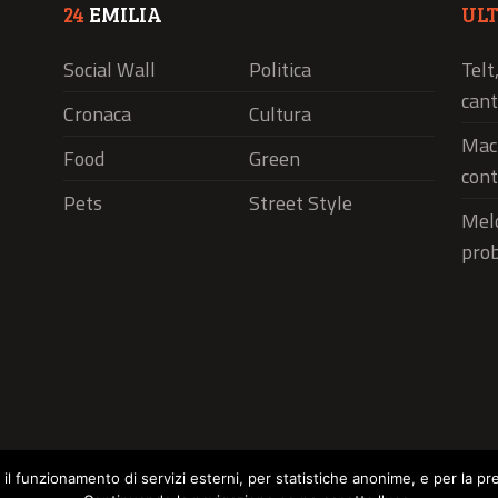
24
EMILIA
UL
Social Wall
Politica
Telt
cant
Cronaca
Cultura
Macr
Food
Green
cont
Pets
Street Style
Melo
pro
r il funzionamento di servizi esterni, per statistiche anonime, e per la pr