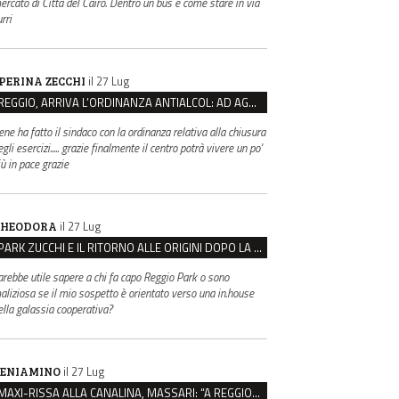
ercato di Città del Cairo. Dentro un bus è come stare in via
rri
il 27 Lug
PERINA ZECCHI
REGGIO, ARRIVA L’ORDINANZA ANTIALCOL: AD AGOSTO ESERCIZI DI VICINATO CHIUSI DALLE 22 ALLE 6
ene ha fatto il sindaco con la ordinanza relativa alla chiusura
gli esercizi..... grazie finalmente il centro potrà vivere un po'
iù in pace grazie
il 27 Lug
HEODORA
PARK ZUCCHI E IL RITORNO ALLE ORIGINI DOPO LA DISAVVENTURA CON REGGIO EMILIA PARCHEGGI
arebbe utile sapere a chi fa capo Reggio Park o sono
aliziosa se il mio sospetto è orientato verso una in.house
ella galassia cooperativa?
il 27 Lug
ENIAMINO
MAXI-RISSA ALLA CANALINA, MASSARI: “A REGGIO FATTI COSÌ GRAVI NON DEVONO TROVARE SPAZIO”