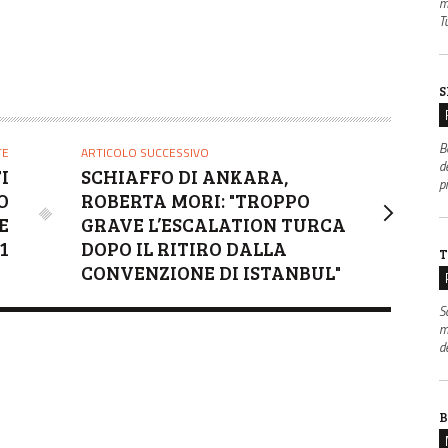
m
Tu
S
B
TE
ARTICOLO SUCCESSIVO
de
I
SCHIAFFO DI ANKARA,
p
O
ROBERTA MORI: "TROPPO
E
GRAVE L’ESCALATION TURCA
21
DOPO IL RITIRO DALLA
T
CONVENZIONE DI ISTANBUL"
S
m
d
B