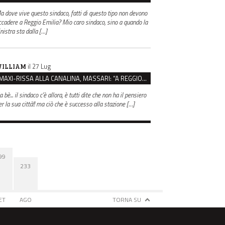
a dove vive questo sindaco, fatti di questo tipo non devono
ccadere a Reggio Emilia? Mio caro sindaco, sino a quando la
inistra sta dalla […]
il 27 Lug
ILLIAM
MAXI-RISSA ALLA CANALINA, MASSARI: “A REGGIO FATTI COSÌ GRAVI NON DEVONO TROVARE SPAZIO”
 bè... il sindaco c'è allora, è tutti dite che non ha il pensiero
er la sua città!! ma ciò che è successo alla stazione […]
99
233
ET
AGO
TORNA SU