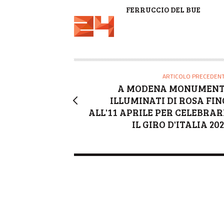
A
FERRUCCIO DEL BUE
U
T
O
R
E
ARTICOLO PRECEDEN
A MODENA MONUMENT
ILLUMINATI DI ROSA FIN
ALL'11 APRILE PER CELEBRAR
IL GIRO D'ITALIA 20