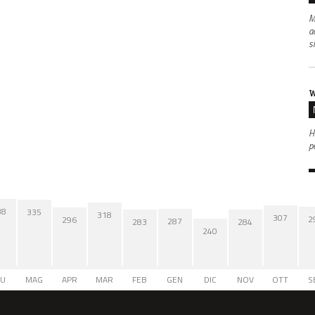
M
a
s
W
Ha
p
38
335
318
307
2
296
287
284
283
240
IU
MAG
APR
MAR
FEB
GEN
DIC
NOV
OTT
S