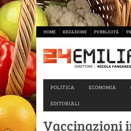
NAVIGAZIONE
HOME
REDAZIONE
PUBBLICITÀ
P
SECONDARIA
NAVIGAZIONE
POLITICA
ECONOMIA
PRIMARIA
EDITORIALI
Vaccinazioni in