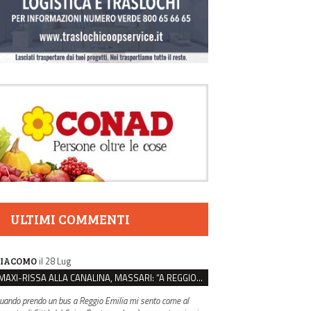
ULTIMI COMMENTI
il 28 Lug
IACOMO
MAXI-RISSA ALLA CANALINA, MASSARI: “A REGGIO FATTI COSÌ GRAVI NON DEVONO TROVARE SPAZIO”
uando prendo un bus a Reggio Emilia mi sento come al