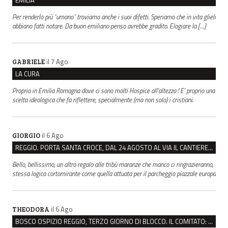
Per renderlo più "umano" troviamo anche i suoi difetti. Speriamo che in vita glieli
abbiano fatti notare. Da buon emiliano penso avrebbe gradito. Elogiare la […]
il 7 Ago
GABRIELE
LA CURA
Proprio in Emilia Romagna dove ci sono molti Hospice all’altezza ! E’ proprio una
scelta ideologica che fa riflettere, specialmente (ma non solo) i cristiani.
il 6 Ago
GIORGIO
REGGIO. PORTA SANTA CROCE, DAL 24 AGOSTO AL VIA IL CANTIERE PER IL NUOVO COLLETTORE FOGNARIO
Bello, bellissimo, un altro regalo alle tribù maranze che manco ci ringrazieranno,
stessa logica cortomirante come quella attuata per il parcheggio piazzale europa
il 6 Ago
THEODORA
BOSCO OSPIZIO REGGIO, TERZO GIORNO DI BLOCCO. IL COMITATO: “PRESIDIO FINO A VENERDÌ”