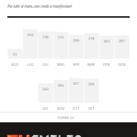
Poi tutti al mare...non credo a manifestare!
366
338
335
318
296
287
283
55
AGO
LUG
GIU
MAG
APR
MAR
FEB
GEN
307
299
284
240
DIC
NOV
OTT
SET
TORNA SU