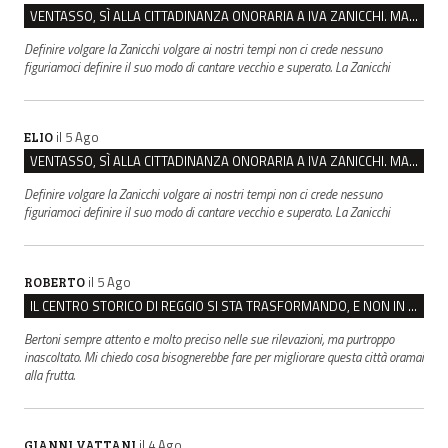
VENTASSO, SÌ ALLA CITTADINANZA ONORARIA A IVA ZANICCHI. MA BARGIACCHI: “È DI PESSIMO GUSTO”
Definire volgare la Zanicchi volgare ai nostri tempi non ci crede nessuno
figuriamoci definire il suo modo di cantare vecchio e superato. La Zanicchi
il 5 Ago
ELIO
VENTASSO, SÌ ALLA CITTADINANZA ONORARIA A IVA ZANICCHI. MA BARGIACCHI: “È DI PESSIMO GUSTO”
Definire volgare la Zanicchi volgare ai nostri tempi non ci crede nessuno
figuriamoci definire il suo modo di cantare vecchio e superato. La Zanicchi
il 5 Ago
ROBERTO
IL CENTRO STORICO DI REGGIO SI STA TRASFORMANDO, E NON IN MEGLIO
Bertoni sempre attento e molto preciso nelle sue rilevazioni, ma purtroppo
inascoltato. Mi chiedo cosa bisognerebbe fare per migliorare questa città oramai
alla frutta.
il 4 Ago
GIANNI VATTANI