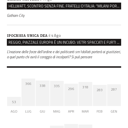
HELLWATT, SCONTRO SENZA FINE. FRATELLI D’ITALIA: “MILANI PORTA DOCUMENTI, DE FRANCO INSULTI”
Gotham City
il 4 Ago
IPOCRISIA UNICA DEA
REGGIO, PIAZZALE EUROPA È UN INCUBO: VETRI SPACCATI E FURTI SULLE AUTO IN SOSTA
L'inazione delle forze dell'ordine e dei politicanti sm1dollati porterà ai giustizieri,
a quel punto chi avrà il coraggio di incolparli? Si può pensare
366
338
335
318
296
287
283
53
AGO
LUG
GIU
MAG
APR
MAR
FEB
GEN