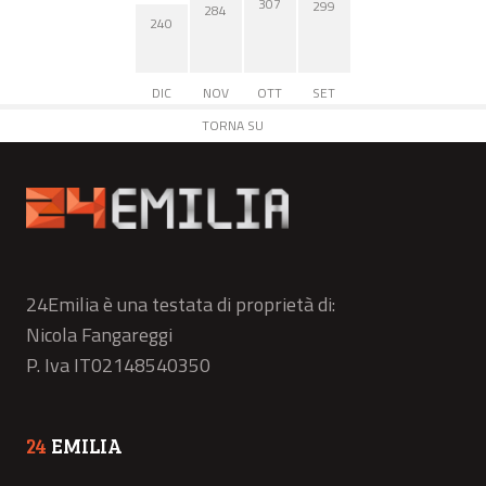
307
299
284
240
DIC
NOV
OTT
SET
TORNA SU
24Emilia è una testata di proprietà di:
Nicola Fangareggi
P. Iva IT02148540350
24
EMILIA