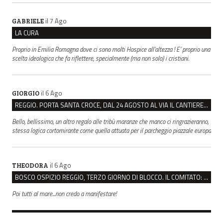
il 7 Ago
GABRIELE
LA CURA
Proprio in Emilia Romagna dove ci sono molti Hospice all’altezza ! E’ proprio una
scelta ideologica che fa riflettere, specialmente (ma non solo) i cristiani.
il 6 Ago
GIORGIO
REGGIO. PORTA SANTA CROCE, DAL 24 AGOSTO AL VIA IL CANTIERE PER IL NUOVO COLLETTORE FOGNARIO
Bello, bellissimo, un altro regalo alle tribù maranze che manco ci ringrazieranno,
stessa logica cortomirante come quella attuata per il parcheggio piazzale europa
il 6 Ago
THEODORA
BOSCO OSPIZIO REGGIO, TERZO GIORNO DI BLOCCO. IL COMITATO: “PRESIDIO FINO A VENERDÌ”
Poi tutti al mare...non credo a manifestare!