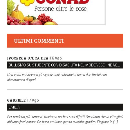
ULTIMI COMMENTI
il 8 Ago
IPOCRISIA UNICA DEA
BULLISMO SU STUDENTE CON DISABILITÀ NEL MODENESE, INDAGATI DUE RAGAZZI DI 16 ANNI
Una volta esistevano gli sganassoni educativi a due a due finché non
diventavano dispari.
il 7 Ago
GABRIELE
EMILIA
Per renderlo più "umano" troviamo anche i suoi difetti. Speriamo che in vita glieli
abbiano fatti notare. Da buon emiliano penso avrebbe gradito. Elogiare la […]