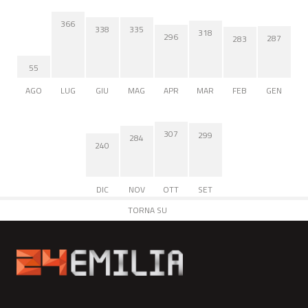
366
338
335
318
296
287
283
55
AGO
LUG
GIU
MAG
APR
MAR
FEB
GEN
307
299
284
240
DIC
NOV
OTT
SET
TORNA SU