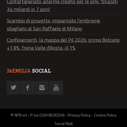
Confartigianato: allarme credito per le pmi, 'bruciati
34 miliardi in 7 anni'
Scambio di provetta, impiantato l'embrione
sbagliato al San Raffaele di Milano
Confesercenti, la mappa del Pil 2026: prima Bolzano
+1,8%, frena Valle d'Aosta -0,1%
24EMILIA
SOCIAL
© NFN srl - P. Iva 02878030358 -
Privacy Policy
-
Cookie Policy
Social Wall