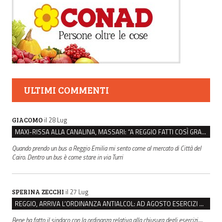
ULTIMI COMMENTI
il 28 Lug
GIACOMO
MAXI-RISSA ALLA CANALINA, MASSARI: “A REGGIO FATTI COSÌ GRAVI NON DEVONO TROVARE SPAZIO”
Quando prendo un bus a Reggio Emilia mi sento come al mercato di Città del
Cairo. Dentro un bus è come stare in via Turri
il 27 Lug
SPERINA ZECCHI
REGGIO, ARRIVA L’ORDINANZA ANTIALCOL: AD AGOSTO ESERCIZI DI VICINATO CHIUSI DALLE 22 ALLE 6
Bene ha fatto il sindaco con la ordinanza relativa alla chiusura degli esercizi.....