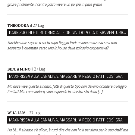
grazie finalmente il centro potrà vivere un po' più in pace grazie
il 27 Lug
THEODORA
PARK ZUCCHI E IL RITORNO ALLE ORIGINI DOPO LA DISAVVENTURA CON REGGIO EMILIA PARCHEGGI
Sarebbe utile sapere a chi fa capo Reggio Park o sono maliziosa se il mio
sospetto è orientato verso una in.house della galassia cooperativa?
il 27 Lug
BENIAMINO
MAXI-RISSA ALLA CANALINA, MASSARI: “A REGGIO FATTI COSÌ GRAVI NON DEVONO TROVARE SPAZIO”
Ma dove vive questo sindaco, fatti di questo tipo non devono accadere a Reggio
Emilia? Mio caro sindaco, sino a quando la sinistra sta dalla […]
il 27 Lug
WILLIAM
MAXI-RISSA ALLA CANALINA, MASSARI: “A REGGIO FATTI COSÌ GRAVI NON DEVONO TROVARE SPAZIO”
Ha bè... il sindaco c'è allora, è tutti dite che non ha il pensiero per la sua città!! ma