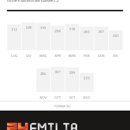
ciò che è successo alla stazione […]
338
335
318
312
296
287
283
240
LUG
GIU
MAG
APR
MAR
FEB
GEN
DIC
307
299
284
233
NOV
OTT
SET
AGO
TORNA SU