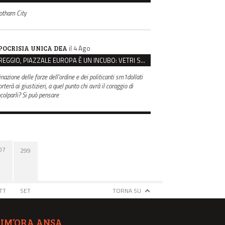
otham City
il 4 Ago
POCRISIA UNICA DEA
REGGIO, PIAZZALE EUROPA È UN INCUBO: VETRI SPACCATI E FURTI SULLE AUTO IN SOSTA
inazione delle forze dell'ordine e dei politicanti sm1dollati
rterà ai giustizieri, a quel punto chi avrà il coraggio di
ncolparli? Si può pensare
07
299
TT
SET
TORNA SU
TIM’ORA ANSA