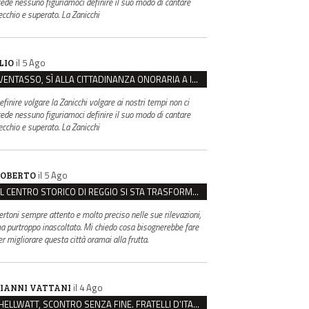
rede nessuno figuriamoci definire il suo modo di cantare
ecchio e superato. La Zanicchi
il 5 Ago
LIO
VENTASSO, SÌ ALLA CITTADINANZA ONORARIA A IVA ZANICCHI. MA BARGIACCHI: “È DI PESSIMO GUSTO”
efinire volgare la Zanicchi volgare ai nostri tempi non ci
rede nessuno figuriamoci definire il suo modo di cantare
ecchio e superato. La Zanicchi
il 5 Ago
OBERTO
IL CENTRO STORICO DI REGGIO SI STA TRASFORMANDO, E NON IN MEGLIO
ertoni sempre attento e molto preciso nelle sue rilevazioni,
a purtroppo inascoltato. Mi chiedo cosa bisognerebbe fare
er migliorare questa città oramai alla frutta.
il 4 Ago
IANNI VATTANI
HELLWATT, SCONTRO SENZA FINE. FRATELLI D’ITALIA: “MILANI PORTA DOCUMENTI, DE FRANCO INSULTI”