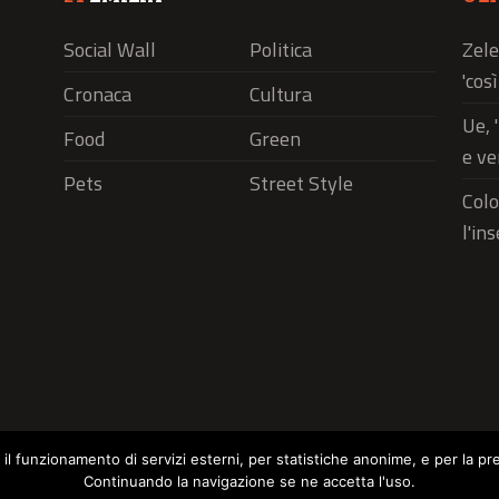
Social Wall
Politica
Zele
'cos
Cronaca
Cultura
Ue, 
Food
Green
e ve
Pets
Street Style
Colo
l'in
r il funzionamento di servizi esterni, per statistiche anonime, e per la pr
Continuando la navigazione se ne accetta l'uso.