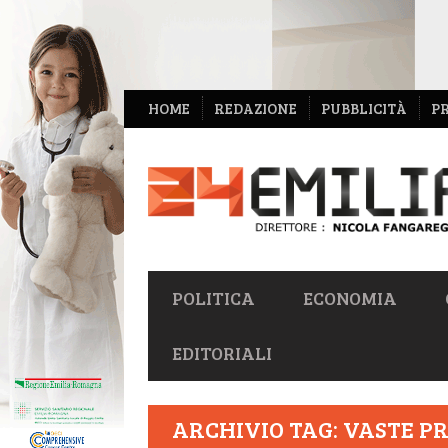
NAVIGAZIONE
HOME
REDAZIONE
PUBBLICITÀ
P
SECONDARIA
NAVIGAZIONE
POLITICA
ECONOMIA
PRIMARIA
EDITORIALI
ARCHIVIO TAG: VASTE 