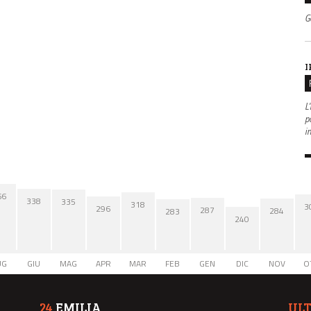
G
I
L'
po
i
66
338
335
318
3
296
287
284
283
240
UG
GIU
MAG
APR
MAR
FEB
GEN
DIC
NOV
O
24
EMILIA
UL