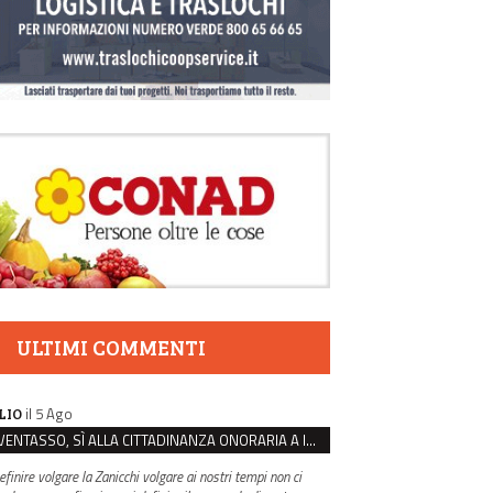
ULTIMI COMMENTI
il 5 Ago
LIO
VENTASSO, SÌ ALLA CITTADINANZA ONORARIA A IVA ZANICCHI. MA BARGIACCHI: “È DI PESSIMO GUSTO”
efinire volgare la Zanicchi volgare ai nostri tempi non ci