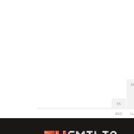
3
55
AGO
L