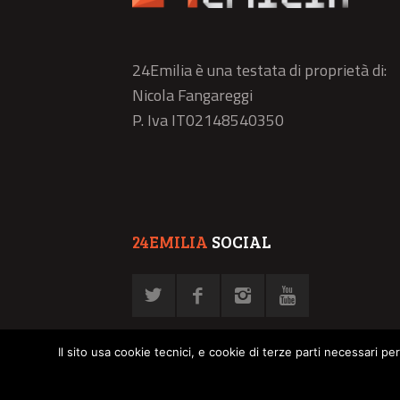
24Emilia è una testata di proprietà di:
Nicola Fangareggi
P. Iva IT02148540350
24EMILIA
SOCIAL
Il sito usa cookie tecnici, e cookie di terze parti necessari pe
© NFN srl - P. Iva 02878030358 -
Privacy Policy
-