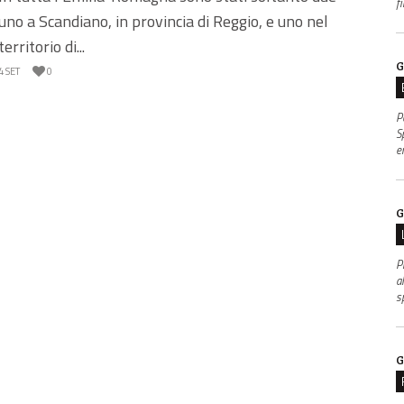
f
uno a Scandiano, in provincia di Reggio, e uno nel
territorio di...
G
4 SET
0
P
S
e
G
P
al
s
G