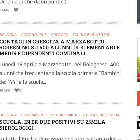
Ucraina anche da un punto di...
9 MAR
0
BOLOGNA
CORONAVIRUS
CRONACA
SCUOLA E UNIVERSITÀ
CONTAGI IN CRESCITA A MARZABOTTO,
SCREENING SU 400 ALUNNI DI ELEMENTARI E
MEDIE E DIPENDENTI COMUNALI
Lunedì 19 aprile a Marzabotto, nel Bolognese, 400
alunni che frequentano la scuola primaria “Bambini
del ’44” e la scuola...
19 APR
0
BOLOGNA
CORONAVIRUS
REGGIO EMILIA
SCUOLA E UNIVERSITÀ
I
SCUOLA, IN ER DUE POSITIVI SU 25MILA
SIEROLOGICI
U
In tutta l’Emilia-Romagna sono stati soltanto due –