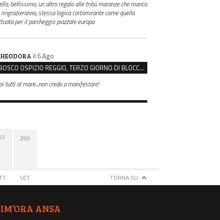
ello, bellissimo, un altro regalo alle tribù maranze che manco
i ringrazieranno, stessa logica cortomirante come quella
ttuata per il parcheggio piazzale europa
il 6 Ago
HEODORA
BOSCO OSPIZIO REGGIO, TERZO GIORNO DI BLOCCO. IL COMITATO: “PRESIDIO FINO A VENERDÌ”
oi tutti al mare...non credo a manifestare!
07
299
TT
SET
TORNA SU
TIM’ORA ANSA