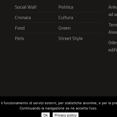
Social Wall
Politica
Anka
ad a
Cronaca
Cultura
Tenn
Food
Green
Alex
Pets
Street Style
Odes
edif
r il funzionamento di servizi esterni, per statistiche anonime, e per la pr
Continuando la navigazione se ne accetta l'uso.
Social Wall
Politica
Cronaca
Cu
Cookie Policy
Ok
Privacy policy