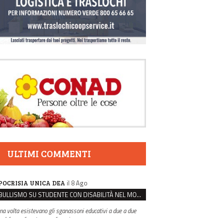
ULTIMI COMMENTI
il 8 Ago
POCRISIA UNICA DEA
BULLISMO SU STUDENTE CON DISABILITÀ NEL MODENESE, INDAGATI DUE RAGAZZI DI 16 ANNI
na volta esistevano gli sganassoni educativi a due a due