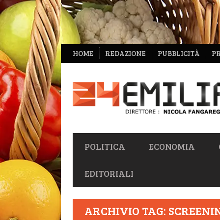
NAVIGAZIONE
HOME
REDAZIONE
PUBBLICITÀ
P
SECONDARIA
NAVIGAZIONE
POLITICA
ECONOMIA
PRIMARIA
EDITORIALI
ARCHIVIO TAG: SCREENI