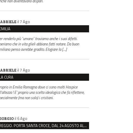
inché non diventavano dispari.
il 7 Ago
ABRIELE
EMILIA
er renderlo più "umano" troviamo anche i suoi difetti.
periamo che in vita glieli abbiano fatti notare. Da buon
miliano penso avrebbe gradito. Elogiare la […]
il 7 Ago
ABRIELE
LA CURA
roprio in Emilia Romagna dove ci sono molti Hospice
l’altezza ! E’ proprio una scelta ideologica che fa riflettere,
pecialmente (ma non solo) i cristiani.
il 6 Ago
IORGIO
REGGIO. PORTA SANTA CROCE, DAL 24 AGOSTO AL VIA IL CANTIERE PER IL NUOVO COLLETTORE FOGNARIO