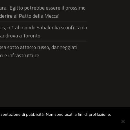
ra, 'Egitto potrebbe essere il prossimo
derire al Patto della Mecca'
is, n.1 al mondo Sabalenka sconfitta da
androva a Toronto
sa sotto attacco russo, danneggiati
ici e infrastrutture
esentazione di pubblicità. Non sono usati a fini di profilazione.
ltura
Food
Green
Pets
Street Style