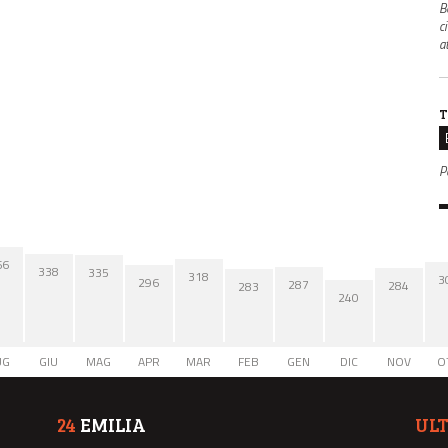
B
c
a
T
P
66
338
335
318
3
296
287
284
283
240
UG
GIU
MAG
APR
MAR
FEB
GEN
DIC
NOV
O
24
EMILIA
UL