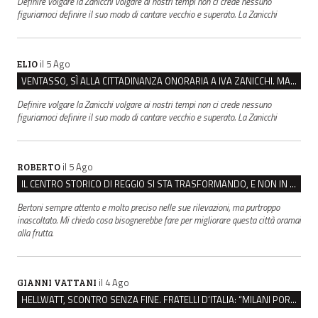
Definire volgare la Zanicchi volgare ai nostri tempi non ci crede nessuno
figuriamoci definire il suo modo di cantare vecchio e superato. La Zanicchi
il 5 Ago
ELIO
VENTASSO, SÌ ALLA CITTADINANZA ONORARIA A IVA ZANICCHI. MA BARGIACCHI: “È DI PESSIMO GUSTO”
Definire volgare la Zanicchi volgare ai nostri tempi non ci crede nessuno
figuriamoci definire il suo modo di cantare vecchio e superato. La Zanicchi
il 5 Ago
ROBERTO
IL CENTRO STORICO DI REGGIO SI STA TRASFORMANDO, E NON IN MEGLIO
Bertoni sempre attento e molto preciso nelle sue rilevazioni, ma purtroppo
inascoltato. Mi chiedo cosa bisognerebbe fare per migliorare questa città oramai
alla frutta.
il 4 Ago
GIANNI VATTANI
HELLWATT, SCONTRO SENZA FINE. FRATELLI D’ITALIA: “MILANI PORTA DOCUMENTI, DE FRANCO INSULTI”