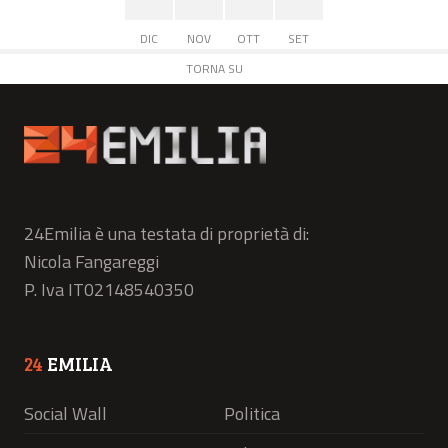
DIC
NOV
OTT
SET
TORNA SU
24Emilia è una testata di proprietà di:
Nicola Fangareggi
P. Iva IT02148540350
24
EMILIA
Social Wall
Politica