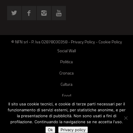
© NFN srl - P. Iva 02878030358 -
Privacy Policy
-
Cookie Policy
Social Wall
Politica
Cronaca
Cultura
Food
Il sito usa cookie tecnici, e cookie di terze parti necessari per il
Green
funzionamento di servizi esterni, per statistiche anonime, e per
la presentazione di pubblicità. Non sono usati a fini di
Pets
profilazione. Continuando la navigazione se ne accetta l'uso.
Street Style
Ok
Privacy policy