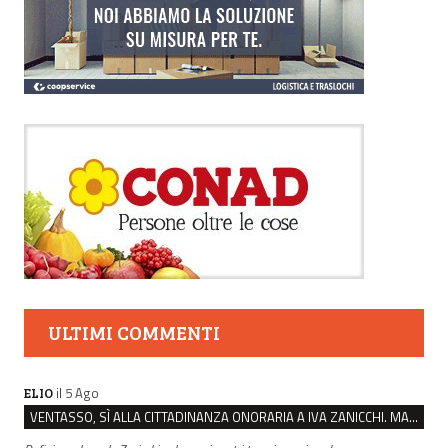
ULTIMI COMMENTI
il 5 Ago
ELIO
VENTASSO, SÌ ALLA CITTADINANZA ONORARIA A IVA ZANICCHI. MA BARGIACCHI: “È DI PESSIMO GUSTO”