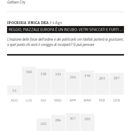
Gotham City
il 4 Ago
IPOCRISIA UNICA DEA
REGGIO, PIAZZALE EUROPA È UN INCUBO: VETRI SPACCATI E FURTI SULLE AUTO IN SOSTA
L'inazione delle forze dell'ordine e dei politicanti sm1dollati porterà ai giustizieri,
a quel punto chi avrà il coraggio di incolparli? Si può pensare
366
338
335
318
296
287
283
53
AGO
LUG
GIU
MAG
APR
MAR
FEB
GEN
307
299
284
240