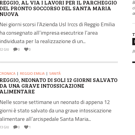
REGGIO, AL VIA I LAVORI PER IL PARCHEGGIO
B
DEL PRONTO SOCCORSO DEL SANTA MARIA
c
NUOVA
a
Nei giorni scorsi l’Azienda Usl Irccs di Reggio Emilia
ha consegnato all’impresa esecutrice l’area
T
individuata per la realizzazione di un...
22 GIU
0
0
P
CRONACA
REGGIO EMILIA
SANITÀ
REGGIO, NEONATO DI SOLI 12 GIORNI SALVATO
DA UNA GRAVE INTOSSICAZIONE
ALIMENTARE
Nelle scorse settimane un neonato di appena 12
giorni è stato salvato da una grave intossicazione
alimentare all’arcispedale Santa Maria...
13 GIU
0
1