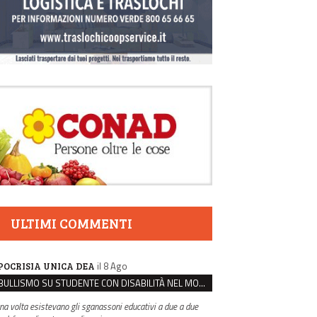
ULTIMI COMMENTI
il 8 Ago
POCRISIA UNICA DEA
BULLISMO SU STUDENTE CON DISABILITÀ NEL MODENESE, INDAGATI DUE RAGAZZI DI 16 ANNI
na volta esistevano gli sganassoni educativi a due a due