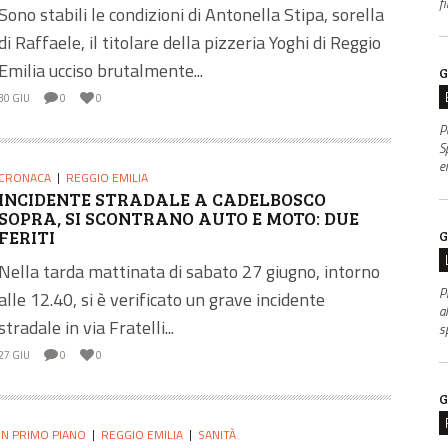
f
Sono stabili le condizioni di Antonella Stipa, sorella
di Raffaele, il titolare della pizzeria Yoghi di Reggio
Emilia ucciso brutalmente...
G
30 GIU
0
0
P
S
e
CRONACA
REGGIO EMILIA
INCIDENTE STRADALE A CADELBOSCO
SOPRA, SI SCONTRANO AUTO E MOTO: DUE
FERITI
G
Nella tarda mattinata di sabato 27 giugno, intorno
P
alle 12.40, si è verificato un grave incidente
al
stradale in via Fratelli...
s
27 GIU
0
0
G
IN PRIMO PIANO
REGGIO EMILIA
SANITÀ