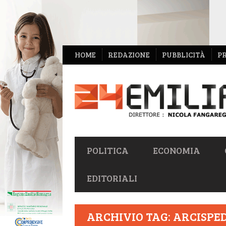
NAVIGAZIONE
HOME
REDAZIONE
PUBBLICITÀ
P
SECONDARIA
NAVIGAZIONE
POLITICA
ECONOMIA
PRIMARIA
EDITORIALI
ARCHIVIO TAG: ARCISP