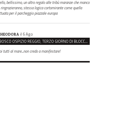
ello, bellissimo, un altro regalo alle tribù maranze che manco
i ringrazieranno, stessa logica cortomirante come quella
ttuata per il parcheggio piazzale europa
il 6 Ago
HEODORA
BOSCO OSPIZIO REGGIO, TERZO GIORNO DI BLOCCO. IL COMITATO: “PRESIDIO FINO A VENERDÌ”
oi tutti al mare...non credo a manifestare!