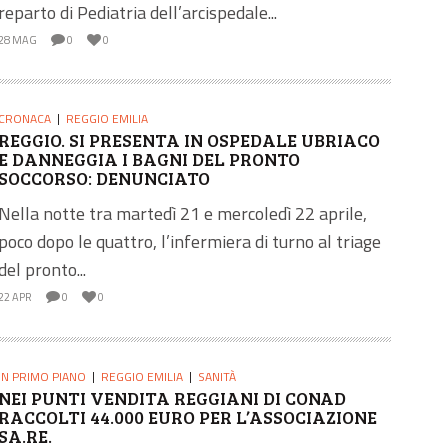
reparto di Pediatria dell’arcispedale...
28 MAG
0
0
CRONACA
REGGIO EMILIA
REGGIO. SI PRESENTA IN OSPEDALE UBRIACO
E DANNEGGIA I BAGNI DEL PRONTO
SOCCORSO: DENUNCIATO
Nella notte tra martedì 21 e mercoledì 22 aprile,
poco dopo le quattro, l’infermiera di turno al triage
del pronto...
22 APR
0
0
IN PRIMO PIANO
REGGIO EMILIA
SANITÀ
NEI PUNTI VENDITA REGGIANI DI CONAD
RACCOLTI 44.000 EURO PER L’ASSOCIAZIONE
SA.RE.