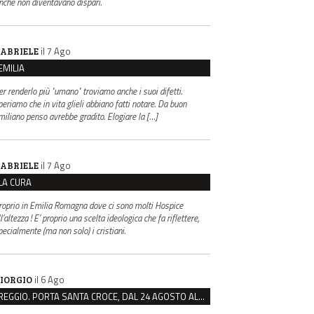
inché non diventavano dispari.
il 7 Ago
ABRIELE
EMILIA
er renderlo più "umano" troviamo anche i suoi difetti.
periamo che in vita glieli abbiano fatti notare. Da buon
miliano penso avrebbe gradito. Elogiare la […]
il 7 Ago
ABRIELE
LA CURA
roprio in Emilia Romagna dove ci sono molti Hospice
l’altezza ! E’ proprio una scelta ideologica che fa riflettere,
pecialmente (ma non solo) i cristiani.
il 6 Ago
IORGIO
REGGIO. PORTA SANTA CROCE, DAL 24 AGOSTO AL VIA IL CANTIERE PER IL NUOVO COLLETTORE FOGNARIO