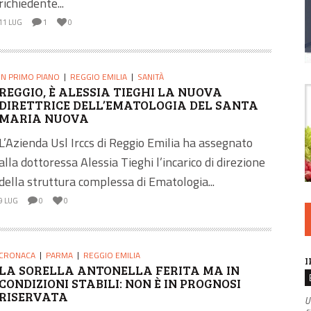
richiedente...
11 LUG
1
0
IN PRIMO PIANO
REGGIO EMILIA
SANITÀ
REGGIO, È ALESSIA TIEGHI LA NUOVA
DIRETTRICE DELL’EMATOLOGIA DEL SANTA
MARIA NUOVA
L’Azienda Usl Irccs di Reggio Emilia ha assegnato
alla dottoressa Alessia Tieghi l’incarico di direzione
della struttura complessa di Ematologia...
9 LUG
0
0
CRONACA
PARMA
REGGIO EMILIA
I
LA SORELLA ANTONELLA FERITA MA IN
CONDIZIONI STABILI: NON È IN PROGNOSI
RISERVATA
U