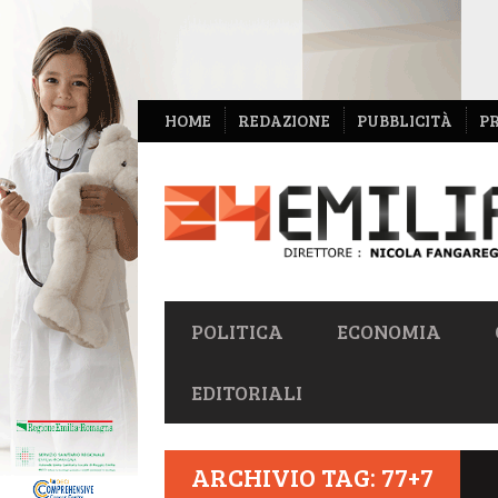
NAVIGAZIONE
HOME
REDAZIONE
PUBBLICITÀ
P
SECONDARIA
NAVIGAZIONE
POLITICA
ECONOMIA
PRIMARIA
EDITORIALI
ARCHIVIO TAG: 77+7