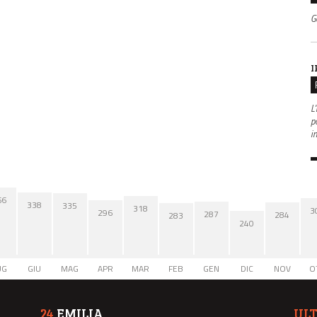
G
I
L'
po
i
66
338
335
318
3
296
287
284
283
240
UG
GIU
MAG
APR
MAR
FEB
GEN
DIC
NOV
O
24
EMILIA
UL