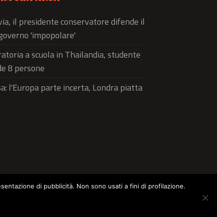
via, il presidente conservatore difende il
governo 'impopolare'
atoria a scuola in Thailandia, studente
de 8 persone
a: l'Europa parte incerta, Londra piatta
esentazione di pubblicità. Non sono usati a fini di profilazione.
ltura
Food
Green
Pets
Street Style