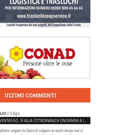
ULTIMI COMMENTI
il 5 Ago
LIO
VENTASSO, SÌ ALLA CITTADINANZA ONORARIA A IVA ZANICCHI. MA BARGIACCHI: “È DI PESSIMO GUSTO”
efinire volgare la Zanicchi volgare ai nostri tempi non ci