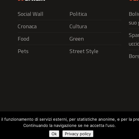
Social Wall
Politica
Boli
suo 
Cronaca
Cultura
Spar
Food
Green
ucci
Pets
Street Style
Bors
r il funzionamento di servizi esterni, per statistiche anonime, e per la pr
Continuando la navigazione se ne accetta l'uso.
Social Wall
Politica
Cronaca
Cu
Cookie Policy
Ok
Privacy policy