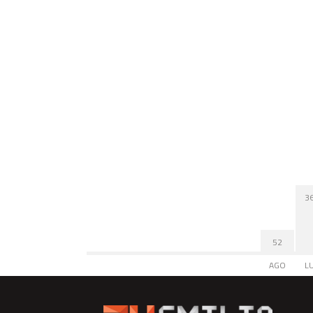
3
52
AGO
L