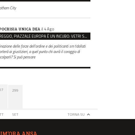
otham City
il 4 Ago
POCRISIA UNICA DEA
REGGIO, PIAZZALE EUROPA È UN INCUBO: VETRI SPACCATI E FURTI SULLE AUTO IN SOSTA
inazione delle forze dell'ordine e dei politicanti sm1dollati
rterà ai giustizieri, a quel punto chi avrà il coraggio di
ncolparli? Si può pensare
07
299
TT
SET
TORNA SU
TIM’ORA ANSA