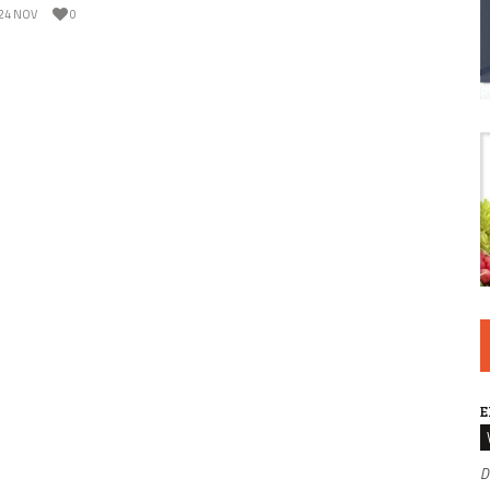
24 NOV
0
E
D