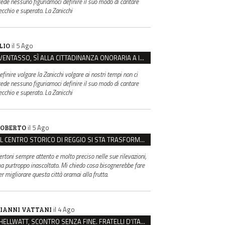
rede nessuno figuriamoci definire il suo modo di cantare
ecchio e superato. La Zanicchi
il 5 Ago
LIO
VENTASSO, SÌ ALLA CITTADINANZA ONORARIA A IVA ZANICCHI. MA BARGIACCHI: “È DI PESSIMO GUSTO”
efinire volgare la Zanicchi volgare ai nostri tempi non ci
rede nessuno figuriamoci definire il suo modo di cantare
ecchio e superato. La Zanicchi
il 5 Ago
OBERTO
IL CENTRO STORICO DI REGGIO SI STA TRASFORMANDO, E NON IN MEGLIO
ertoni sempre attento e molto preciso nelle sue rilevazioni,
a purtroppo inascoltato. Mi chiedo cosa bisognerebbe fare
er migliorare questa città oramai alla frutta.
il 4 Ago
IANNI VATTANI
HELLWATT, SCONTRO SENZA FINE. FRATELLI D’ITALIA: “MILANI PORTA DOCUMENTI, DE FRANCO INSULTI”