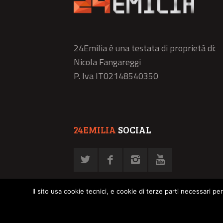
24Emilia è una testata di proprietà di:
Nicola Fangareggi
P. Iva IT02148540350
24EMILIA
SOCIAL
Il sito usa cookie tecnici, e cookie di terze parti necessari pe
© NFN srl - P. Iva 02878030358 -
Privacy Policy
-