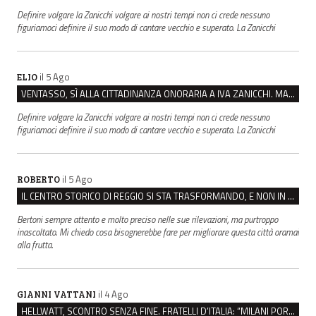
Definire volgare la Zanicchi volgare ai nostri tempi non ci crede nessuno
figuriamoci definire il suo modo di cantare vecchio e superato. La Zanicchi
il 5 Ago
ELIO
VENTASSO, SÌ ALLA CITTADINANZA ONORARIA A IVA ZANICCHI. MA BARGIACCHI: “È DI PESSIMO GUSTO”
Definire volgare la Zanicchi volgare ai nostri tempi non ci crede nessuno
figuriamoci definire il suo modo di cantare vecchio e superato. La Zanicchi
il 5 Ago
ROBERTO
IL CENTRO STORICO DI REGGIO SI STA TRASFORMANDO, E NON IN MEGLIO
Bertoni sempre attento e molto preciso nelle sue rilevazioni, ma purtroppo
inascoltato. Mi chiedo cosa bisognerebbe fare per migliorare questa città oramai
alla frutta.
il 4 Ago
GIANNI VATTANI
HELLWATT, SCONTRO SENZA FINE. FRATELLI D’ITALIA: “MILANI PORTA DOCUMENTI, DE FRANCO INSULTI”