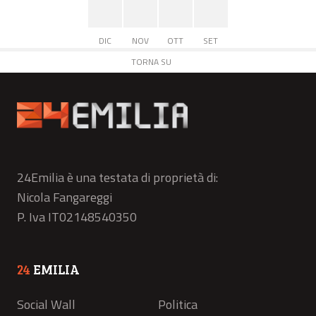
DIC
NOV
OTT
SET
TORNA SU
24Emilia è una testata di proprietà di:
Nicola Fangareggi
P. Iva IT02148540350
24
EMILIA
Social Wall
Politica