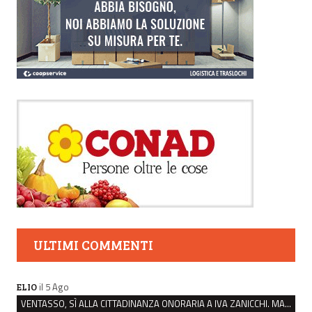
ULTIMI COMMENTI
il 5 Ago
ELIO
VENTASSO, SÌ ALLA CITTADINANZA ONORARIA A IVA ZANICCHI. MA BARGIACCHI: “È DI PESSIMO GUSTO”