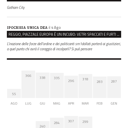
Gotham City
il 4 Ago
IPOCRISIA UNICA DEA
REGGIO, PIAZZALE EUROPA È UN INCUBO: VETRI SPACCATI E FURTI SULLE AUTO IN SOSTA
L'inazione delle forze dell'ordine e dei politicanti sm1dollati porterà ai giustizieri,
a quel punto chi avrà il coraggio di incolparli? Si può pensare
366
338
335
318
296
287
283
55
AGO
LUG
GIU
MAG
APR
MAR
FEB
GEN
307
299
284
240