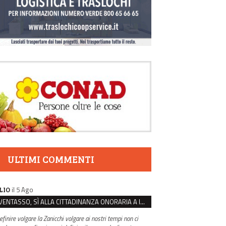
ULTIMI COMMENTI
il 5 Ago
LIO
VENTASSO, SÌ ALLA CITTADINANZA ONORARIA A IVA ZANICCHI. MA BARGIACCHI: “È DI PESSIMO GUSTO”
efinire volgare la Zanicchi volgare ai nostri tempi non ci