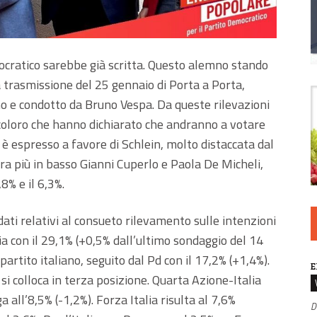
mocratico sarebbe già scritta. Questo alemno stando
trasmissione del 25 gennaio di Porta a Porta,
o e condotto da Bruno Vespa. Da queste rilevazioni
coloro che hanno dichiarato che andranno a votare
i è espresso a favore di Schlein, molto distaccata dal
a più in basso Gianni Cuperlo e Paola De Micheli,
% e il 6,3%.
ti relativi al consueto rilevamento sulle intenzioni
alia con il 29,1% (+0,5% dall’ultimo sondaggio del 14
partito italiano, seguito dal Pd con il 17,2% (+1,4%).
E
si colloca in terza posizione. Quarta Azione-Italia
a all’8,5% (-1,2%). Forza Italia risulta al 7,6%
D