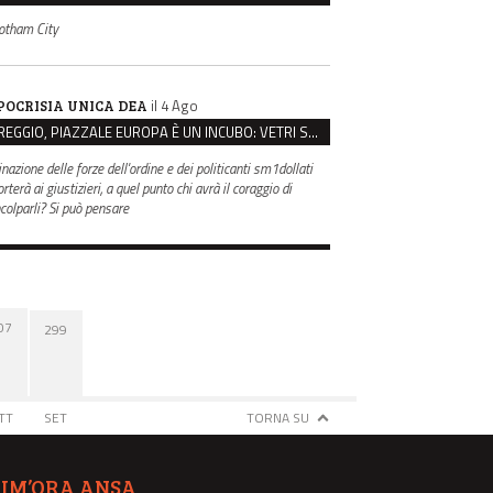
otham City
il 4 Ago
POCRISIA UNICA DEA
REGGIO, PIAZZALE EUROPA È UN INCUBO: VETRI SPACCATI E FURTI SULLE AUTO IN SOSTA
inazione delle forze dell'ordine e dei politicanti sm1dollati
rterà ai giustizieri, a quel punto chi avrà il coraggio di
ncolparli? Si può pensare
07
299
TT
SET
TORNA SU
TIM’ORA ANSA