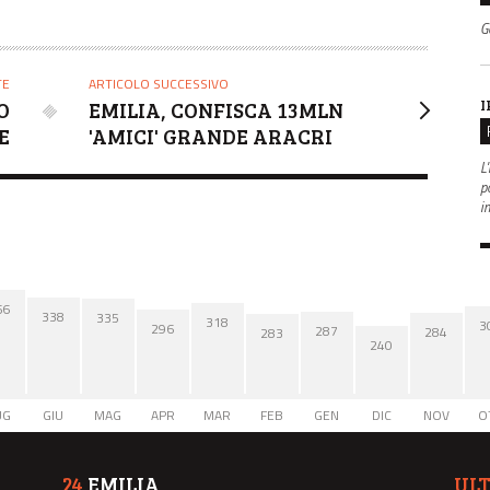
G
TE
ARTICOLO SUCCESSIVO
I
O
EMILIA, CONFISCA 13MLN
E
'AMICI' GRANDE ARACRI
L'
po
i
66
338
335
318
3
296
287
284
283
240
UG
GIU
MAG
APR
MAR
FEB
GEN
DIC
NOV
O
24
EMILIA
UL