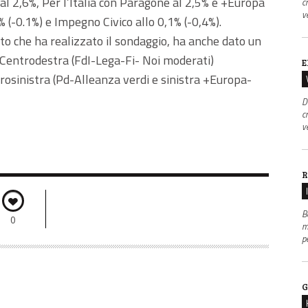
a al 2,6%, Per l’Italia con Paragone al 2,5% e +Europa
c
v
 (-0.1%) e Impegno Civico allo 0,1% (-0,4%).
tuto che ha realizzato il sondaggio, ha anche dato un
l Centrodestra (FdI-Lega-Fi- Noi moderati)
E
rosinistra (Pd-Alleanza verdi e sinistra +Europa-
D
c
v
R
B
0
m
p
G