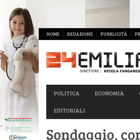
NAVIGAZIONE
HOME
REDAZIONE
PUBBLICITÀ
P
SECONDARIA
NAVIGAZIONE
POLITICA
ECONOMIA
PRIMARIA
EDITORIALI
Sondaggio, cor