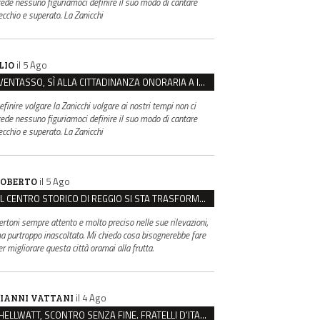
rede nessuno figuriamoci definire il suo modo di cantare
ecchio e superato. La Zanicchi
il 5 Ago
LIO
VENTASSO, SÌ ALLA CITTADINANZA ONORARIA A IVA ZANICCHI. MA BARGIACCHI: “È DI PESSIMO GUSTO”
efinire volgare la Zanicchi volgare ai nostri tempi non ci
rede nessuno figuriamoci definire il suo modo di cantare
ecchio e superato. La Zanicchi
il 5 Ago
OBERTO
IL CENTRO STORICO DI REGGIO SI STA TRASFORMANDO, E NON IN MEGLIO
ertoni sempre attento e molto preciso nelle sue rilevazioni,
a purtroppo inascoltato. Mi chiedo cosa bisognerebbe fare
er migliorare questa città oramai alla frutta.
il 4 Ago
IANNI VATTANI
HELLWATT, SCONTRO SENZA FINE. FRATELLI D’ITALIA: “MILANI PORTA DOCUMENTI, DE FRANCO INSULTI”