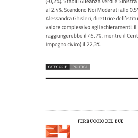
(-0,2%). Stabili Alleanza Verdi e Sinistr
al 2,4%. Scendono Noi Moderati allo 0,5%
Alessandra Ghisleri, direttrice dell’isti
valore complessivo agli schieramenti: i
raggiungerebbe il 45,7%, mentre il Cent
Impegno civico) il 22,3%.
CATEGORIE
POLITICA
A
FERRUCCIO DEL BUE
U
T